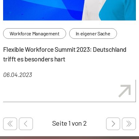
Workforce Management
In eigener Sache
Flexible Workforce Summit 2023: Deutschland
trifft es besonders hart
06.04.2023
Seitennummerierung
Seitennummeri
First page
Previous page
Next page
Last 
Seitennummerierung
Seite
1
von 2