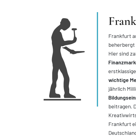
Frank
Frankfurt a
beherbergt 
Hier sind z
Finanzmarkt
erstklassig
wichtige Me
jährlich Mi
Bildungsein
beitragen​​. 
Kreativwirts
Frankfurt e
Deutschland