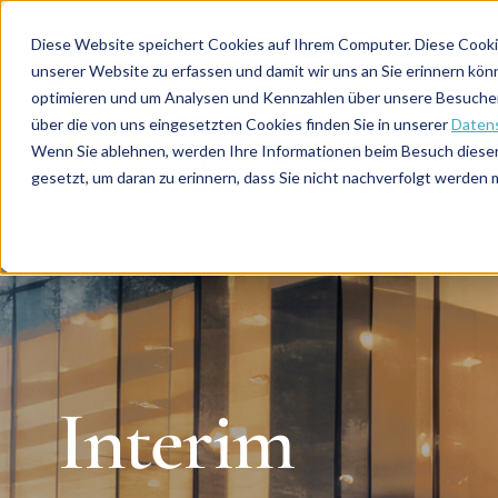
Direkt zum Inhalt
Expertenberatung
Publikati
Diese Website speichert Cookies auf Ihrem Computer. Diese Cooki
unserer Website zu erfassen und damit wir uns an Sie erinnern kön
optimieren und um Analysen und Kennzahlen über unsere Besucher 
über die von uns eingesetzten Cookies finden Sie in unserer
Datens
De
u
tsc
he
Wenn Sie ablehnen, werden Ihre Informationen beim Besuch dieser 
I
n
te
rim
AG
gesetzt, um daran zu erinnern, dass Sie nicht nachverfolgt werden
Home
Frankfurt
Interim