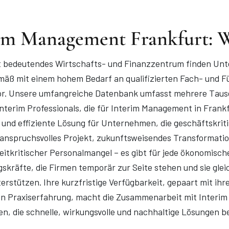
im Management Frankfurt: 
t bedeutendes Wirtschafts- und Finanzzentrum finden Un
mäß mit einem hohem Bedarf an qualifizierten Fach- und F
or. Unsere umfangreiche Datenbank umfasst mehrere Taus
Interim Professionals, die für Interim Management in Frank
le und effiziente Lösung für Unternehmen, die geschäftskri
anspruchsvolles Projekt, zukunftsweisendes Transformat
zeitkritischer Personalmangel – es gibt für jede ökonomisch
skräfte, die Firmen temporär zur Seite stehen und sie gle
terstützen. Ihre kurzfristige Verfügbarkeit, gepaart mit ih
 Praxiserfahrung, macht die Zusammenarbeit mit Interim 
, die schnelle, wirkungsvolle und nachhaltige Lösungen b