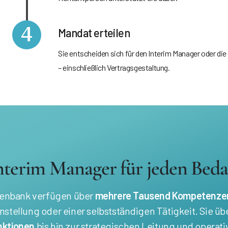
4
Mandat erteilen
Sie entscheiden sich für den Interim Manager oder die
– einschließlich Vertragsgestaltung.
nterim Manager für jeden Beda
atenbank verfügen über
mehrere Tausend Kompetenze
anstellung oder einer selbstständigen Tätigkeit. Sie
nktionen
bis hin zur strategischen Leitung und opera