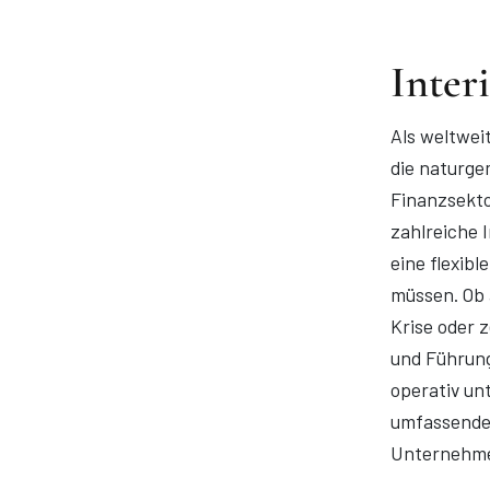
Inter
Als weltwei
die naturge
Finanzsekt
zahlreiche 
eine flexib
müssen. Ob 
Krise oder 
und Führung
operativ un
umfassenden
Unternehmen