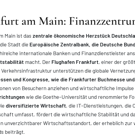
furt am Main: Finanzzentr
m Main ist das
zentrale ökonomische Herzstück Deutschl
die Stadt die
Europäische Zentralbank, die Deutsche Bund
ahlreiche internationale Banken und Finanzdienstleister an
stabilität
macht​​. Der
Flughafen Frankfurt
, einer der grö
e Verkehrsinfrastruktur unterstützen die globale Vernetzun
ssen und Kongresse, wie die Frankfurter Buchmesse und d
llionen von Besuchern anziehen und wirtschaftliche Impulse
richtungen
wie die Goethe-Universität und renommierte Fo
Die
diversifizierte Wirtschaft
, die IT-Dienstleistungen, di
chaft umfasst, fördert die wirtschaftliche Stabilität und d
in unverzichtbarer Wirtschaftsstandort, der erheblich zur 
s beiträgt.