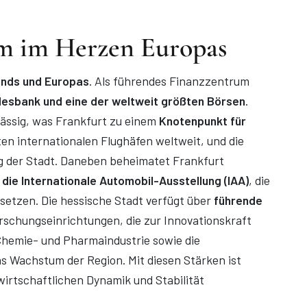
um im Herzen Europas
ands und Europas
. Als führendes Finanzzentrum
esbank und eine der weltweit größten Börsen
.
sässig, was Frankfurt zu einem
Knotenpunkt für
ßten internationalen Flughäfen weltweit, und die
g der Stadt​​. Daneben beheimatet Frankfurt
ie Internationale Automobil-Ausstellung (IAA)
, die
 setzen. Die hessische Stadt verfügt über
führende
rschungseinrichtungen, die zur Innovationskraft
e Chemie- und Pharmaindustrie sowie die
as Wachstum der Region​. Mit diesen Stärken ist
wirtschaftlichen Dynamik und Stabilität