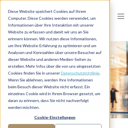
Direkt zum Inhalt
Diese Website speichert Cookies auf Ihrem
Computer. Diese Cookies werden verwendet, um
De
u
tsc
he
I
n
te
rim
AG
Informationen über Ihre Interaktion mit unserer
Website zu erfassen und damit wir uns an Sie
Home
Düsseldorf
erinnern können. Wir nutzen diese Informationen,
um Ihre Website-Erfahrung zu optimieren und um
Analysen und Kennzahlen über unsere Besucher auf
Interim Management in
dieser Website und anderen Medien-Seiten zu
Düsseldorf
erstellen. Mehr Infos über die von uns eingesetzten
Cookies finden Sie in unserer
Datenschutzrichtlinie
.
Wenn Sie ablehnen, werden Ihre Informationen
Sie suchen Interim Professionals in Düsseldorf? Wir haben sie!
beim Besuch dieser Website nicht erfasst. Ein
einzelnes Cookie wird in Ihrem Browser gesetzt, um
Manager anfragen
daran zu erinnern, dass Sie nicht nachverfolgt
werden möchten.
Cookie-Einstellungen