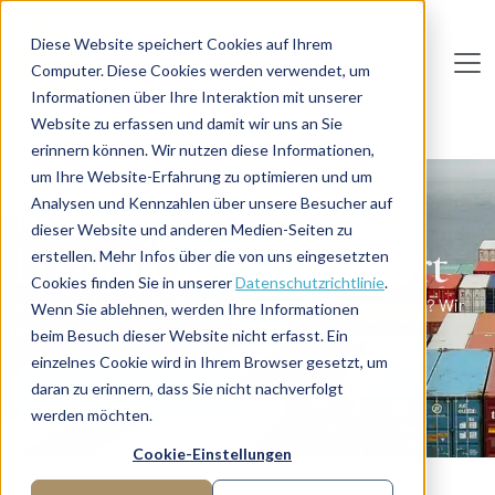
Direkt zum Inhalt
Diese Website speichert Cookies auf Ihrem
Computer. Diese Cookies werden verwendet, um
De
u
tsc
he
I
n
te
rim
AG
Informationen über Ihre Interaktion mit unserer
Website zu erfassen und damit wir uns an Sie
Home
Logistik & Transport
erinnern können. Wir nutzen diese Informationen,
um Ihre Website-Erfahrung zu optimieren und um
Interim Management
Analysen und Kennzahlen über unsere Besucher auf
dieser Website und anderen Medien-Seiten zu
Logistik und Transport
erstellen. Mehr Infos über die von uns eingesetzten
Cookies finden Sie in unserer
Datenschutzrichtlinie
.
Sie suchen Interim Professionals für die Logistikbranche? Wir
Wenn Sie ablehnen, werden Ihre Informationen
haben sie!
beim Besuch dieser Website nicht erfasst. Ein
einzelnes Cookie wird in Ihrem Browser gesetzt, um
Manager anfragen
daran zu erinnern, dass Sie nicht nachverfolgt
werden möchten.
Cookie-Einstellungen