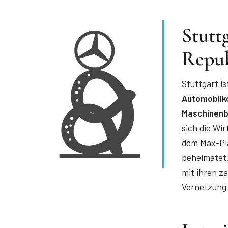
Stutt
Repu
Stuttgart i
Automobilk
Maschinenba
sich die Wi
dem Max-Pl
beheimatet.
mit ihren z
Vernetzung