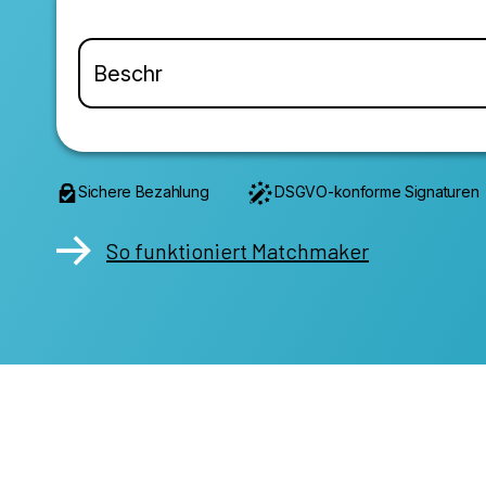
Sichere Bezahlung
DSGVO-konforme Signaturen
So funktioniert Matchmaker