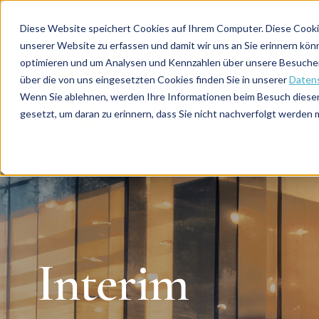
Direkt zum Inhalt
Expertenberatung
Publikati
Diese Website speichert Cookies auf Ihrem Computer. Diese Cooki
unserer Website zu erfassen und damit wir uns an Sie erinnern kön
optimieren und um Analysen und Kennzahlen über unsere Besucher 
über die von uns eingesetzten Cookies finden Sie in unserer
Datens
De
u
tsc
he
Wenn Sie ablehnen, werden Ihre Informationen beim Besuch dieser 
I
n
te
rim
AG
gesetzt, um daran zu erinnern, dass Sie nicht nachverfolgt werden
Home
Stuttgart
Interim