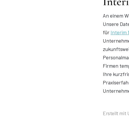
Inter
An einem Wi
Unsere Date
für
Interim
Unternehmen
zukunftswei
Personalman
Firmen temp
Ihre kurzfr
Praxiserfah
Unternehmen
Erstellt mit