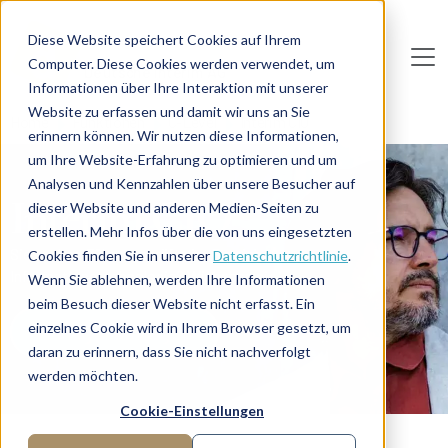
Direkt zum Inhalt
Diese Website speichert Cookies auf Ihrem
Computer. Diese Cookies werden verwendet, um
De
u
tsc
he
I
n
te
rim
AG
Informationen über Ihre Interaktion mit unserer
Website zu erfassen und damit wir uns an Sie
Home
Funktionen
C-Level
Interim CIO
erinnern können. Wir nutzen diese Informationen,
um Ihre Website-Erfahrung zu optimieren und um
Analysen und Kennzahlen über unsere Besucher auf
Interim CIO
dieser Website und anderen Medien-Seiten zu
erstellen. Mehr Infos über die von uns eingesetzten
Sie suchen Führungskräfte im Bereich
Cookies finden Sie in unserer
Datenschutzrichtlinie
.
Informationstechnologie? Wir haben sie!
Wenn Sie ablehnen, werden Ihre Informationen
beim Besuch dieser Website nicht erfasst. Ein
einzelnes Cookie wird in Ihrem Browser gesetzt, um
Manager anfragen
daran zu erinnern, dass Sie nicht nachverfolgt
werden möchten.
Cookie-Einstellungen