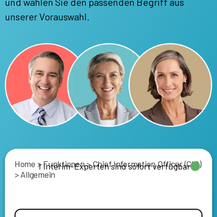
und wählen Sie den passenden Begriff aus
unserer Vorauswahl.
Home
>
Funktionen
>
Chief Information Officer (CIO)
1 Interim-Experten sind sofort verfügbar
>
Allgemein