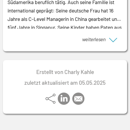
Südamerika beruflich tätig. Auch seine Familie ist
international geprägt: Seine deutsche Frau hat 16
Jahre als C-Level Managerin in China gearbeitet und
fünf Jahre in Singapur. Seine Kinder haben Paten aus
Chile und Großbritannien. Aus diesen
weiterlesen
Zusammenhängen resultiert seine hohe
interkulturelle Kompetenz, die er immer wieder
erfolgreich für seine Auftraggeber einsetzt. Seinen
zielgerichteten Führungsstil paart er mit
Erstellt von Charly Kahle
empathischer Durchsetzungskraft und einem
zuletzt aktualisiert am 05.05.2025
humanistisch geprägten Menschenbild. Auf dieser
Grundlage basiert seine erfolgreiche
Kommunikation: mit der richtigen Wortwahl – vom
Arbeiter in der Produktion über Board und
Aufsichtsrat bis hin zu Kunden und Partnern seiner
Auftraggeber.