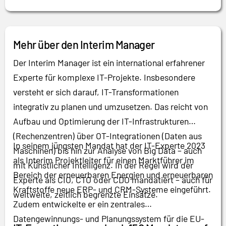
Mehr über den Interim Manager
Der Interim Manager ist ein international erfahrener
Experte für komplexe IT-Projekte. Insbesondere
versteht er sich darauf, IT-Transformationen
integrativ zu planen und umzusetzen. Das reicht von
Aufbau und Optimierung der IT-Infrastrukturen
(Rechenzentren) über OT-Integrationen (Daten aus
In seinem jüngsten Mandat hat der IT-Experte 2023
Maschinen) bis hin zur Analyse von Big Data – auch
als Interim Projektleiter für einen Marktführer im
mit Künstlicher Intelligenz. In der Regel wird der
Bereich der erneuerbaren Energien und erneuerbaren
Experte als CIO, CTO oder CDO mandatiert – auch für
Kraftstoffe neue ERP- und CRM-Systeme eingeführt.
weltweite, zeitlich begrenzte Einsätze.
Zudem entwickelte er ein zentrales
Datengewinnungs- und Planungssystem für die EU-