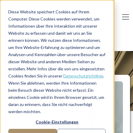
Direkt zum Inhalt
Diese Website speichert Cookies auf Ihrem
Computer. Diese Cookies werden verwendet, um
De
u
tsc
he
I
n
te
rim
AG
Informationen über Ihre Interaktion mit unserer
Website zu erfassen und damit wir uns an Sie
Home
Manager-Übersicht
erinnern können. Wir nutzen diese Informationen,
C-Level-Experte: IT, OT und Data Analytics
um Ihre Website-Erfahrung zu optimieren und um
Analysen und Kennzahlen über unsere Besucher auf
dieser Website und anderen Medien-Seiten zu
MANAGERPROFIL
erstellen. Mehr Infos über die von uns eingesetzten
Cookies finden Sie in unserer
Datenschutzrichtlinie
.
Wenn Sie ablehnen, werden Ihre Informationen
beim Besuch dieser Website nicht erfasst. Ein
einzelnes Cookie wird in Ihrem Browser gesetzt, um
daran zu erinnern, dass Sie nicht nachverfolgt
werden möchten.
Cookie-Einstellungen