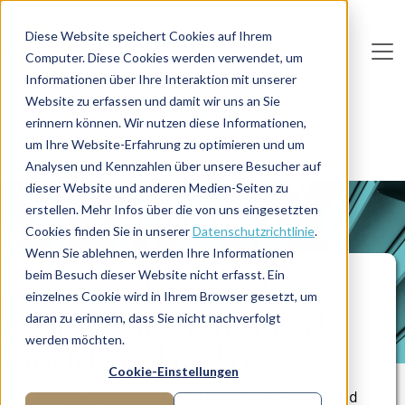
Direkt zum Inhalt
Diese Website speichert Cookies auf Ihrem
Computer. Diese Cookies werden verwendet, um
De
u
tsc
he
I
n
te
rim
AG
Informationen über Ihre Interaktion mit unserer
Website zu erfassen und damit wir uns an Sie
Home
Unternehmensführung
Krisenmanagement
erinnern können. Wir nutzen diese Informationen,
Neuausrichtung und erfolgreicher Turnaround nach
um Ihre Website-Erfahrung zu optimieren und um
Liquiditätskrise
Analysen und Kennzahlen über unsere Besucher auf
dieser Website und anderen Medien-Seiten zu
erstellen. Mehr Infos über die von uns eingesetzten
PROJEKTBERICHT
Cookies finden Sie in unserer
Datenschutzrichtlinie
.
Wenn Sie ablehnen, werden Ihre Informationen
beim Besuch dieser Website nicht erfasst. Ein
Neuausrichtung und
einzelnes Cookie wird in Ihrem Browser gesetzt, um
erfolgreicher Turnaround
daran zu erinnern, dass Sie nicht nachverfolgt
werden möchten.
nach Liquiditätskrise
Cookie-Einstellungen
Neuausrichtung und erfolgreicher Turnaround