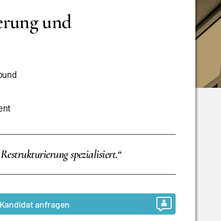
erung und
round
ent
strukturierung spezialisiert.“
Kandidat anfragen