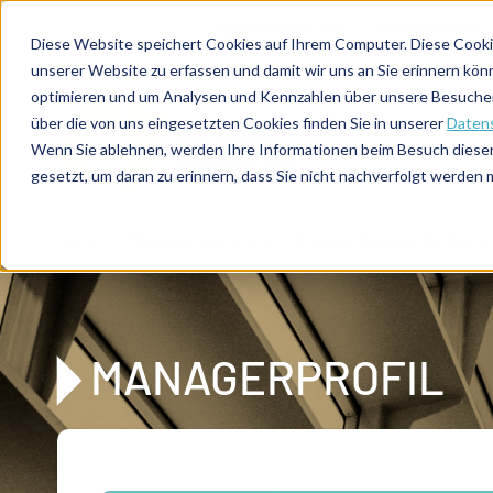
Direkt zum Inhalt
Expertenberatung
Publikationen
Diese Website speichert Cookies auf Ihrem Computer. Diese Cooki
unserer Website zu erfassen und damit wir uns an Sie erinnern kön
optimieren und um Analysen und Kennzahlen über unsere Besucher 
über die von uns eingesetzten Cookies finden Sie in unserer
Datens
De
u
tsc
he
Wenn Sie ablehnen, werden Ihre Informationen beim Besuch dieser 
I
n
te
rim
AG
gesetzt, um daran zu erinnern, dass Sie nicht nachverfolgt werden
Home
Manager-Übersicht
C-Level Manager für Sanie
MANAGERPROFIL