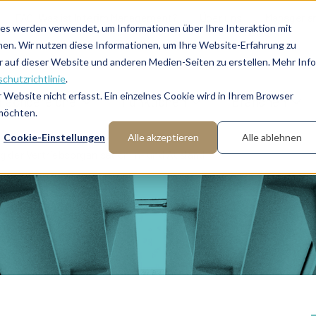
FAQ: Was ist Interim Management?
Über uns
Manager a
es werden verwendet, um Informationen über Ihre Interaktion mit
nen. Wir nutzen diese Informationen, um Ihre Website-Erfahrung zu
auf dieser Website und anderen Medien-Seiten zu erstellen. Mehr Inf
chutzrichtlinie
.
Website nicht erfasst. Ein einzelnes Cookie wird in Ihrem Browser
Fachbereiche
Funktionen
Branchen
 möchten.
Cookie-Einstellungen
Alle akzeptieren
Alle ablehnen
g der Vertriebsorganisation In- und Ausland