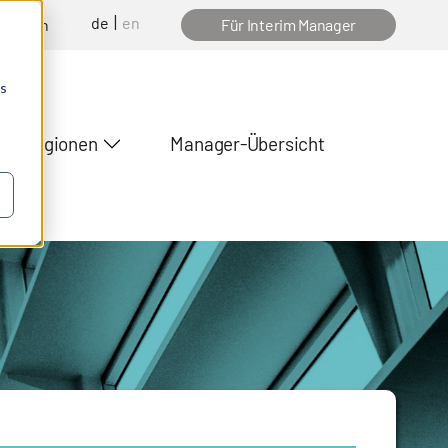
de
en
nfragen
Für Interim Manager
os
Regionen
Manager-Übersicht