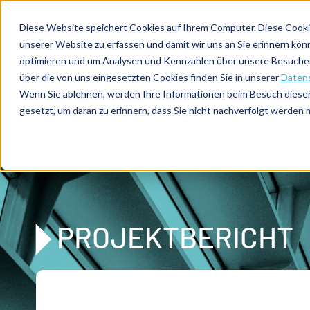
Direkt zum Inhalt
Expertenberatung
Publikationen
Diese Website speichert Cookies auf Ihrem Computer. Diese Cooki
unserer Website zu erfassen und damit wir uns an Sie erinnern kön
optimieren und um Analysen und Kennzahlen über unsere Besucher 
über die von uns eingesetzten Cookies finden Sie in unserer
Datens
De
u
tsc
he
Wenn Sie ablehnen, werden Ihre Informationen beim Besuch dieser 
I
n
te
rim
AG
gesetzt, um daran zu erinnern, dass Sie nicht nachverfolgt werden
Home
Vertrieb
Business Development
Optimierun
PROJEKTBERICHT