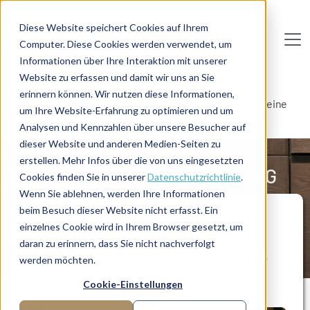
Direkt zum Inhalt
Diese Website speichert Cookies auf Ihrem
Computer. Diese Cookies werden verwendet, um
De
u
tsc
he
I
n
te
rim
AG
Informationen über Ihre Interaktion mit unserer
Website zu erfassen und damit wir uns an Sie
Home
Publikationen
Interim Management Blog
erinnern können. Wir nutzen diese Informationen,
Unternehmenssanierung: „Aus jeder Krise erwächst eine
um Ihre Website-Erfahrung zu optimieren und um
Chance“
Analysen und Kennzahlen über unsere Besucher auf
dieser Website und anderen Medien-Seiten zu
erstellen. Mehr Infos über die von uns eingesetzten
INTERIM MANAGEMENT BLOG
Cookies finden Sie in unserer
Datenschutzrichtlinie
.
Wenn Sie ablehnen, werden Ihre Informationen
beim Besuch dieser Website nicht erfasst. Ein
Unternehmenssanierung:
einzelnes Cookie wird in Ihrem Browser gesetzt, um
„Aus jeder Krise erwächst
daran zu erinnern, dass Sie nicht nachverfolgt
werden möchten.
eine Chance“
Cookie-Einstellungen