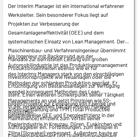
Der Interim Manager ist ein international erfahrener
Werksleiter. Sein besonderer Fokus liegt auf
Projekten zur Verbesserung der
Gesamtanlageneffektivität (OEE) und dem
systematischen Einsatz von Lean Management. Der
Maschinenbau- und Verfahrensingenieur übernimmt
Als Ingenieur mit Background aus der
Mandate zur befristeten Leitung von großen
Automobilindustrie ist das Produktionsmanagement
Produktionseinheiten ebenso wie er für
des Interims Managers stark von den einschlägigen
Investitionsprojekte wie Neuanlagen oder die
Methoden der schlanken Produktion geprägt. Er
Ertüchtigung von Bestandsanlagen zur Verfügung
wendet konsequent Methoden des Lean
steht. Einen weiteren Schwerpunkt seiner Tätigkeit
Managements an und setzt Prinzipien wie 5S-
bilden Projekte zur Einsparung von Energie und
In der Vergangenheit hat der Interim Manager
Arbeitsgestaltung und TPM (Total Productive
Rohstoffen.
beispielsweise OEE und Energieeffizienz in der
Maintenance) effizient zum Vorteil seiner
Papierindustrie in Kreuzau, Düren, Euskirchen und
Auftraggeber ein. Fortbildungen, zum Beispiel in
Zilina (Slowakei) verbessert. Außerdem baute er
Energiemanagement und Qualitätsmanagement