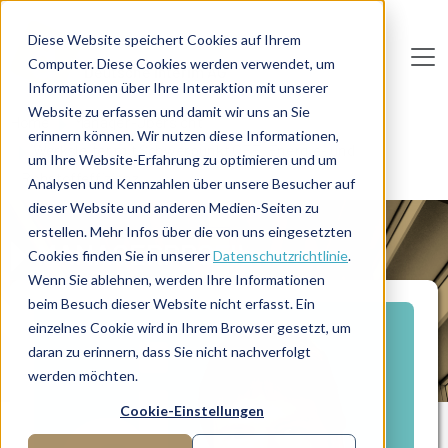
Direkt zum Inhalt
Diese Website speichert Cookies auf Ihrem
Computer. Diese Cookies werden verwendet, um
De
u
tsc
he
I
n
te
rim
AG
Informationen über Ihre Interaktion mit unserer
Website zu erfassen und damit wir uns an Sie
Home
Manager-Übersicht
erinnern können. Wir nutzen diese Informationen,
Werksleiter mit Schwerpunkt OEE, Energie- und
um Ihre Website-Erfahrung zu optimieren und um
Rohstoffeffizienz
Analysen und Kennzahlen über unsere Besucher auf
dieser Website und anderen Medien-Seiten zu
erstellen. Mehr Infos über die von uns eingesetzten
MANAGERPROFIL
Cookies finden Sie in unserer
Datenschutzrichtlinie
.
Wenn Sie ablehnen, werden Ihre Informationen
beim Besuch dieser Website nicht erfasst. Ein
einzelnes Cookie wird in Ihrem Browser gesetzt, um
daran zu erinnern, dass Sie nicht nachverfolgt
werden möchten.
Cookie-Einstellungen