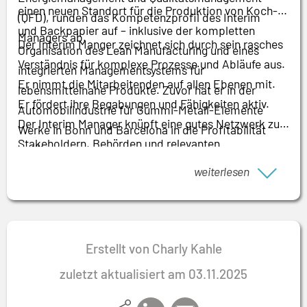
einen neuen Standort für die Produktion von Koch-
(QFD), runden das Kompetenzprofil des Interim
und Backpapier auf – inklusive der kompletten
Managers ab.
Der Interim Manger zeichnet sich durch sein rasches
Organisation des Lean Manufacturing und eines
Verständnis für komplexe Prozesse und Abläufe aus.
integrierten Managementsystems für
Er nimmt die Mitarbeitenden auf allen Ebenen mit.
lebensmittelnahe Produkte. Zuvor hat er in der
Er fördert ihre Begabungen und Fähigkeiten aktiv.
Automobilindustrie für Gummi-Metall-Elemente
Der Interim Manager knüpft eine gutes Netzwerk zu
Werke in Bonn und Barcelona in die Profitabilität
Stakeholdern, Behörden und relevanten
geführt.
Organisationen, um so eine gute Vertrauensbasis zu
weiterlesen
schaffen
Erstellt von Charly Kahle
zuletzt aktualisiert am 03.11.2025