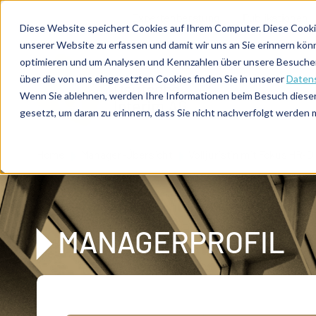
Direkt zum Inhalt
Expertenberatung
Publikationen
Diese Website speichert Cookies auf Ihrem Computer. Diese Cooki
unserer Website zu erfassen und damit wir uns an Sie erinnern kön
optimieren und um Analysen und Kennzahlen über unsere Besucher 
über die von uns eingesetzten Cookies finden Sie in unserer
Datens
De
u
tsc
he
Wenn Sie ablehnen, werden Ihre Informationen beim Besuch dieser 
I
n
te
rim
AG
gesetzt, um daran zu erinnern, dass Sie nicht nachverfolgt werden
Home
Manager-Übersicht
Volljuristin mit Fokus HR-D
MANAGERPROFIL