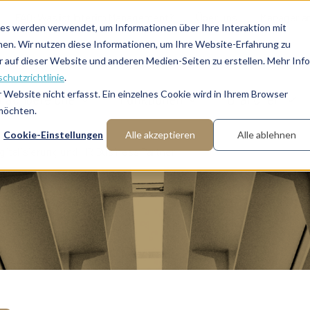
FAQ: Was ist Interim Management?
Über uns
Manager a
es werden verwendet, um Informationen über Ihre Interaktion mit
nen. Wir nutzen diese Informationen, um Ihre Website-Erfahrung zu
auf dieser Website und anderen Medien-Seiten zu erstellen. Mehr Inf
chutzrichtlinie
.
Website nicht erfasst. Ein einzelnes Cookie wird in Ihrem Browser
Fachbereiche
Funktionen
Branchen
 möchten.
Cookie-Einstellungen
Alle akzeptieren
Alle ablehnen
igitalisierung und HR Business Partner