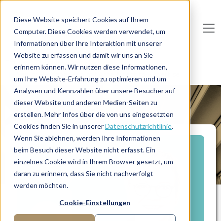
Direkt zum Inhalt
Diese Website speichert Cookies auf Ihrem
Computer. Diese Cookies werden verwendet, um
De
u
tsc
he
I
n
te
rim
AG
Informationen über Ihre Interaktion mit unserer
Website zu erfassen und damit wir uns an Sie
Home
Manager-Übersicht
erinnern können. Wir nutzen diese Informationen,
Senior HR Managerin mit Arbeitsrechts-Expertise
um Ihre Website-Erfahrung zu optimieren und um
Analysen und Kennzahlen über unsere Besucher auf
dieser Website und anderen Medien-Seiten zu
MANAGERPROFIL
erstellen. Mehr Infos über die von uns eingesetzten
Cookies finden Sie in unserer
Datenschutzrichtlinie
.
Wenn Sie ablehnen, werden Ihre Informationen
beim Besuch dieser Website nicht erfasst. Ein
einzelnes Cookie wird in Ihrem Browser gesetzt, um
daran zu erinnern, dass Sie nicht nachverfolgt
werden möchten.
Cookie-Einstellungen