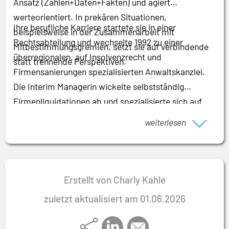
Ansatz (Zahlen+Daten+Fakten) und agiert
werteorientiert. In prekären Situationen,
Ihre berufliche Karriere startete sie in einer
beispielsweise in der Zusammenarbeit mit
Rechtsabteilung und wechselte 1992 zu einer
Mitbestimmungsgremien, setzt sie auf verbindende
überregionalen, auf Insolvenzrecht und
statt trennende Perspektiven.
Firmensanierungen spezialisierten Anwaltskanzlei.
Die Interim Managerin wickelte selbstständig
Firmenliquidationen ab und spezialisierte sich auf
Arbeitsrecht. Nach sechs Jahren wechselte sie in ein
weiterlesen
globales Unternehmen der Halbleiterindustrie und
verantwortete als Managerin Human Resources
verschiedene Personalfunktionen. Nach mehr als 15
Jahren Angestelltentätigkeit als Personalerin
Erstellt von Charly Kahle
entschied sie sich 2014 für die Selbstständigkeit als
zuletzt aktualisiert am 01.06.2026
HR Interim Managerin und HR-Projektmanagerin.