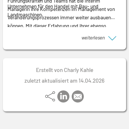
Führungskräften und Teams hat die Interim
Unternehmen für den Handel mit Bau- und
Managerin ihre Kompetenzen im Management von
Landmaschinen.
Veränderungsprozessen immer weiter ausbauen
können. Mit dieser Erfahrung und ihrer ebenso
empathischen wie durchsetzungsstarken Art ist sie
weiterlesen
sehr gut in Lage, Teams wie Führungskräfte für neue
Herausforderungen und Change zu begeistern. Damit
leistet sie einen elementar wichtigen Beitrag für das
Gelingen von Veränderungsprozessen.
Erstellt von Charly Kahle
zuletzt aktualisiert am 14.04.2026