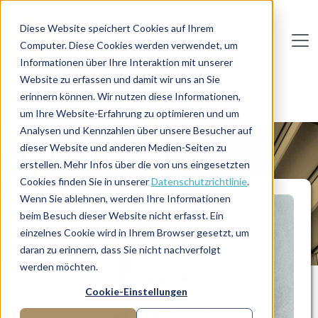
Direkt zum Inhalt
Diese Website speichert Cookies auf Ihrem
Computer. Diese Cookies werden verwendet, um
De
u
tsc
he
I
n
te
rim
AG
Informationen über Ihre Interaktion mit unserer
Website zu erfassen und damit wir uns an Sie
Home
Manager-Übersicht
erinnern können. Wir nutzen diese Informationen,
Payroll-Expertin für Schweizer KMU
um Ihre Website-Erfahrung zu optimieren und um
Analysen und Kennzahlen über unsere Besucher auf
dieser Website und anderen Medien-Seiten zu
MANAGERPROFIL
erstellen. Mehr Infos über die von uns eingesetzten
Cookies finden Sie in unserer
Datenschutzrichtlinie
.
Wenn Sie ablehnen, werden Ihre Informationen
beim Besuch dieser Website nicht erfasst. Ein
einzelnes Cookie wird in Ihrem Browser gesetzt, um
daran zu erinnern, dass Sie nicht nachverfolgt
werden möchten.
Cookie-Einstellungen