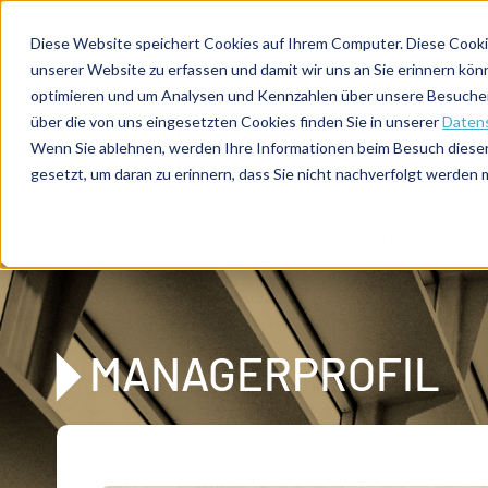
Direkt zum Inhalt
Expertenberatung
Publikationen
Diese Website speichert Cookies auf Ihrem Computer. Diese Cooki
unserer Website zu erfassen und damit wir uns an Sie erinnern kön
optimieren und um Analysen und Kennzahlen über unsere Besucher 
über die von uns eingesetzten Cookies finden Sie in unserer
Datens
De
u
tsc
he
Wenn Sie ablehnen, werden Ihre Informationen beim Besuch dieser 
I
n
te
rim
AG
gesetzt, um daran zu erinnern, dass Sie nicht nachverfolgt werden
Home
Manager-Übersicht
International erfahrener S
MANAGERPROFIL