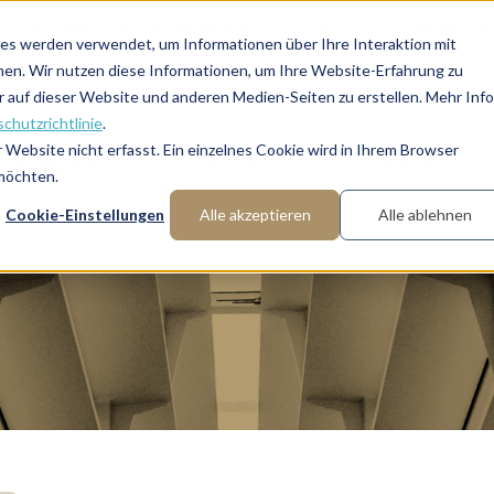
FAQ: Was ist Interim Management?
Über uns
Manager a
es werden verwendet, um Informationen über Ihre Interaktion mit
nen. Wir nutzen diese Informationen, um Ihre Website-Erfahrung zu
auf dieser Website und anderen Medien-Seiten zu erstellen. Mehr Inf
chutzrichtlinie
.
Website nicht erfasst. Ein einzelnes Cookie wird in Ihrem Browser
Fachbereiche
Funktionen
Branchen
 möchten.
Cookie-Einstellungen
Alle akzeptieren
Alle ablehnen
upply Chain Executive