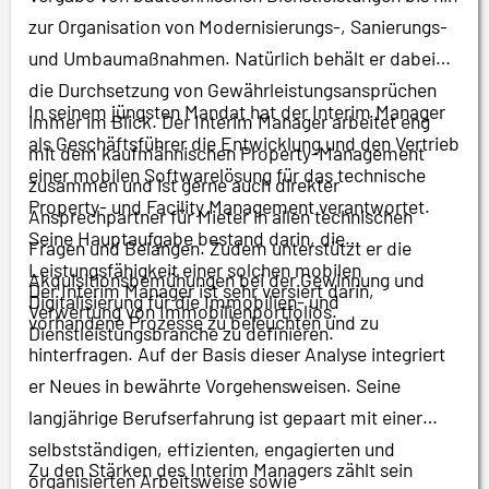
zur Organisation von Modernisierungs-, Sanierungs-
und Umbaumaßnahmen. Natürlich behält er dabei
die Durchsetzung von Gewährleistungsansprüchen
In seinem jüngsten Mandat hat der Interim Manager
immer im Blick. Der Interim Manager arbeitet eng
als Geschäftsführer die Entwicklung und den Vertrieb
mit dem kaufmännischen Property-Management
einer mobilen Softwarelösung für das technische
zusammen und ist gerne auch direkter
Property- und Facility Management verantwortet.
Ansprechpartner für Mieter in allen technischen
Seine Hauptaufgabe bestand darin, die
Fragen und Belangen. Zudem unterstützt er die
Leistungsfähigkeit einer solchen mobilen
Akquisitionsbemühungen bei der Gewinnung und
Der Interim Manager ist sehr versiert darin,
Digitalisierung für die Immobilien- und
Verwertung von Immobilienportfolios.
vorhandene Prozesse zu beleuchten und zu
Dienstleistungsbranche zu definieren.
hinterfragen. Auf der Basis dieser Analyse integriert
er Neues in bewährte Vorgehensweisen. Seine
langjährige Berufserfahrung ist gepaart mit einer
selbstständigen, effizienten, engagierten und
Zu den Stärken des Interim Managers zählt sein
organisierten Arbeitsweise sowie