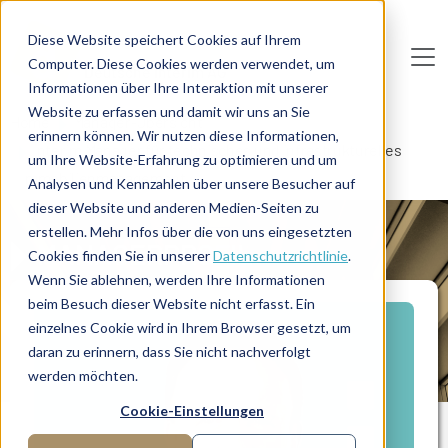
Direkt zum Inhalt
Diese Website speichert Cookies auf Ihrem
Computer. Diese Cookies werden verwendet, um
De
u
tsc
he
I
n
te
rim
AG
Informationen über Ihre Interaktion mit unserer
Website zu erfassen und damit wir uns an Sie
Home
Manager-Übersicht
erinnern können. Wir nutzen diese Informationen,
Interim Manager für technisches und infrastrukturelles
um Ihre Website-Erfahrung zu optimieren und um
Immobilienmanagement
Analysen und Kennzahlen über unsere Besucher auf
dieser Website und anderen Medien-Seiten zu
erstellen. Mehr Infos über die von uns eingesetzten
MANAGERPROFIL
Cookies finden Sie in unserer
Datenschutzrichtlinie
.
Wenn Sie ablehnen, werden Ihre Informationen
beim Besuch dieser Website nicht erfasst. Ein
einzelnes Cookie wird in Ihrem Browser gesetzt, um
daran zu erinnern, dass Sie nicht nachverfolgt
werden möchten.
Cookie-Einstellungen