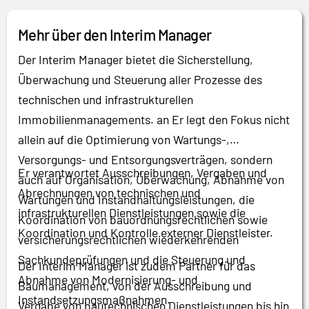
Mehr über den Interim Manager
Der Interim Manager bietet die Sicherstellung,
Überwachung und Steuerung aller Prozesse des
technischen und infrastrukturellen
Immobilienmanagements. an Er legt den Fokus nicht
allein auf die Optimierung von Wartungs-,
Versorgungs- und Entsorgungsverträgen, sondern
Er verantwortet Ausschreibungen, Vergaben und
auch auf Organisation, Überwachung, Abnahme von
Abrechnungen von technischen und
Wartungen und Instandhaltungsleistungen, die
infrastrukturellen Dienstleistungen sowie die
Koordination von bauordnungsrechtlichen sowie
Koordination und Kontrolle externer Dienstleister.
versicherungsrechtlichen wiederkehrenden
Sachkundeprüfungen und die Steuerung und
Der Interim Manager ist zudem Partner für das
Abnahme von Modernisierung- und
Baumanagement, von der Ausschreibung und
Instandsetzungsmaßnahmen.
Vergabe von bautechnischen Dienstleistungen bis hin