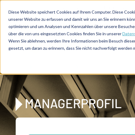
Direkt zum Inhalt
Expertenberatung
Publikationen
Diese Website speichert Cookies auf Ihrem Computer. Diese Cooki
unserer Website zu erfassen und damit wir uns an Sie erinnern kön
optimieren und um Analysen und Kennzahlen über unsere Besucher 
über die von uns eingesetzten Cookies finden Sie in unserer
Datens
De
u
tsc
he
Wenn Sie ablehnen, werden Ihre Informationen beim Besuch dieser 
I
n
te
rim
AG
gesetzt, um daran zu erinnern, dass Sie nicht nachverfolgt werden
Home
Manager-Übersicht
Interim Leiterin und Busin
MANAGERPROFIL