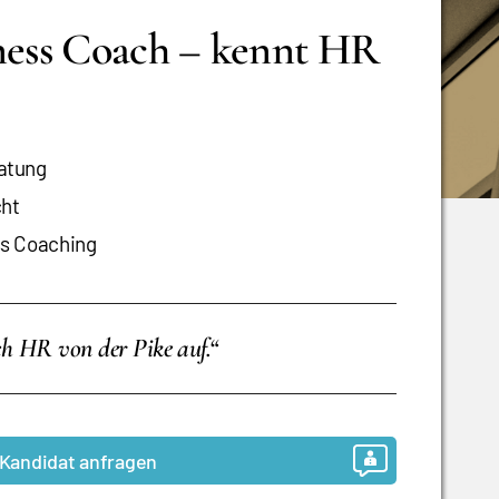
iness Coach – kennt HR
atung
cht
ss Coaching
ch HR von der Pike auf.“
Kandidat anfragen