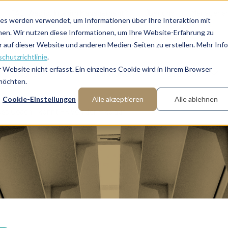
FAQ: Was ist Interim Management?
Über uns
Manager a
es werden verwendet, um Informationen über Ihre Interaktion mit
nen. Wir nutzen diese Informationen, um Ihre Website-Erfahrung zu
auf dieser Website und anderen Medien-Seiten zu erstellen. Mehr Inf
chutzrichtlinie
.
Website nicht erfasst. Ein einzelnes Cookie wird in Ihrem Browser
Fachbereiche
Funktionen
Branchen
 möchten.
Cookie-Einstellungen
Alle akzeptieren
Alle ablehnen
ess Coach – kennt HR von der Pike auf