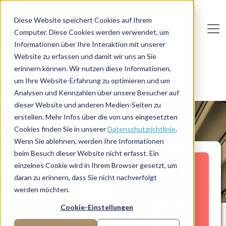
Direkt zum Inhalt
Diese Website speichert Cookies auf Ihrem
Computer. Diese Cookies werden verwendet, um
De
u
tsc
he
I
n
te
rim
AG
Informationen über Ihre Interaktion mit unserer
Website zu erfassen und damit wir uns an Sie
Home
Manager-Übersicht
erinnern können. Wir nutzen diese Informationen,
Interim Experte für Projektportfolio- und
um Ihre Website-Erfahrung zu optimieren und um
Lieferantenmanagement
Analysen und Kennzahlen über unsere Besucher auf
dieser Website und anderen Medien-Seiten zu
erstellen. Mehr Infos über die von uns eingesetzten
MANAGERPROFIL
Cookies finden Sie in unserer
Datenschutzrichtlinie
.
Wenn Sie ablehnen, werden Ihre Informationen
beim Besuch dieser Website nicht erfasst. Ein
einzelnes Cookie wird in Ihrem Browser gesetzt, um
daran zu erinnern, dass Sie nicht nachverfolgt
werden möchten.
Cookie-Einstellungen