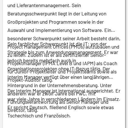
und Lieferantenmanagement. Sein
Beratungsschwerpunkt liegt in der Leitung von
Großprojekten und Programmen sowie in der
Auswahl und Implementierung von Software. Ein
besonderer Schwerpunkt seiner Arbeit besteht darin,
Sein fachlicher Schwerpunkt ist die IT: von der
Project Management Offices (PMOs) aufzubauen und
Strategie bis zum Anwendungsmanagement. Er war
zu leiten. Zudem ist er als zertifizierter Senior-
jedoch bereits mehrfach auch in
Projektmanager (IPMA Level B und IAPM) als Coach
Organisationsprojekten ohne IT-Bezug tätig. Der
für Junior-Projektleiter und Projektteams sowie als
Interim Manager verfügt über einen langjährigen
Projekt-Auditor tätig.
Hintergrund in der Unternehmensberatung. Unter
Der Interim Manager ist international ausgerichtet. Er
anderem war er zwölf Jahre bei PwC, mit
war viele Jahre in verschiedenen Ländern im Einsatz.
Führungsverantwortung als Senior Manager und
Er spricht Deutsch, fließend Englisch sowie etwas
Director, tätig.
Tschechisch und Französisch.