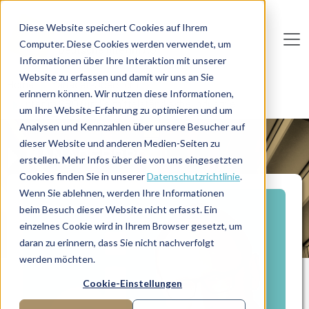
Direkt zum Inhalt
Diese Website speichert Cookies auf Ihrem
Computer. Diese Cookies werden verwendet, um
De
u
tsc
he
I
n
te
rim
AG
Informationen über Ihre Interaktion mit unserer
Website zu erfassen und damit wir uns an Sie
Home
Manager-Übersicht
erinnern können. Wir nutzen diese Informationen,
Interim CRO für die mittelständische Industrie
um Ihre Website-Erfahrung zu optimieren und um
Analysen und Kennzahlen über unsere Besucher auf
dieser Website und anderen Medien-Seiten zu
MANAGERPROFIL
erstellen. Mehr Infos über die von uns eingesetzten
Cookies finden Sie in unserer
Datenschutzrichtlinie
.
Wenn Sie ablehnen, werden Ihre Informationen
beim Besuch dieser Website nicht erfasst. Ein
einzelnes Cookie wird in Ihrem Browser gesetzt, um
daran zu erinnern, dass Sie nicht nachverfolgt
werden möchten.
Cookie-Einstellungen