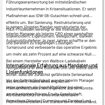
Führungsverantwortung bei mittelständischen
Industrieunternehmen in Krisensituationen. Er setzt
Maßnahmen aus IDW-S6-Gutachten schnell und
effektiv um. Bei Sanierung, Restrukturierung und
In seinem jüngsten Mandat restrukturierte der
M&A-Prozessen vereinigt er die Interessen von
Interim Manager als Interim CRO einen namhaften
Stakeholdern, Eigentümern, Belegschaft, Banken
Automobilzulieferer. In zwei Jahren schaffte er den
und Beratern zu tragfähigen Lösungen.
Turnaround und verbesserte das operative Ergebnis
um mehr als zehn Prozent auf eine schwarze Null.
Bei einem Hersteller von Wallbox-Ladekabeln
Internationale Erfahrung aus Mandaten und
reorganisierte er eine Business Unit und stellte damit
Linienfunktionen
sicher, dass der zunächst gefährdete Serienanlauf
Vor der Selbstständigkeit war der Interim Manager
des ersten E-Autos eines englischen
unter anderem als Geschäftsführer bei einer
Premiumherstellers termingerecht starten konnte.
amerikanischen Private Equity Gesellschaft,
Als Geschäftsführer eines internationalen
Operations Director (Cummins und Danaher) und
Prüfmittelherstellers mit Standorten in Deutschland,