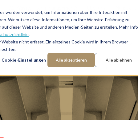
FAQ: Was ist Interim Management?
Über uns
Manager a
es werden verwendet, um Informationen über Ihre Interaktion mit
nen. Wir nutzen diese Informationen, um Ihre Website-Erfahrung zu
auf dieser Website und anderen Medien-Seiten zu erstellen. Mehr Inf
chutzrichtlinie
.
Website nicht erfasst. Ein einzelnes Cookie wird in Ihrem Browser
Fachbereiche
Funktionen
Branchen
 möchten.
Cookie-Einstellungen
Alle akzeptieren
Alle ablehnen
rung in Eigenverwaltung und Schutzschirmverfahren