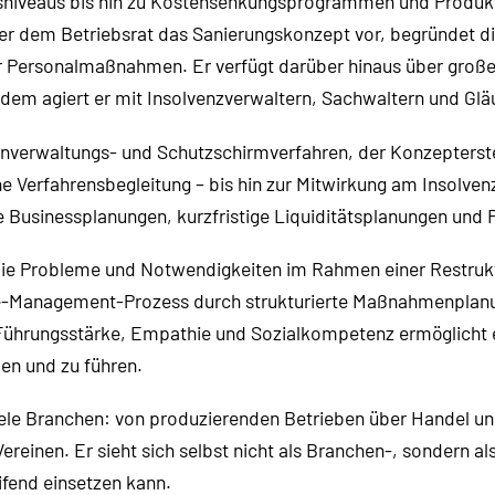
iveaus bis hin zu Kostensenkungsprogrammen und Produktpo
ber dem Betriebsrat das Sanierungskonzept vor, begründet 
er Personalmaßnahmen. Er verfügt darüber hinaus über große
udem agiert er mit Insolvenzverwaltern, Sachwaltern und G
genverwaltungs- und Schutzschirmverfahren, der Konzepter
e Verfahrensbegleitung – bis hin zur Mitwirkung am Insolve
rte Businessplanungen, kurzfristige Liquiditätsplanungen un
r die Probleme und Notwendigkeiten im Rahmen einer Restru
ge-Management-Prozess durch strukturierte Maßnahmenplanu
t Führungsstärke, Empathie und Sozialkompetenz ermöglicht 
en und zu führen.
iele Branchen: von produzierenden Betrieben über Handel und
einen. Er sieht sich selbst nicht als Branchen-, sondern als 
fend einsetzen kann.