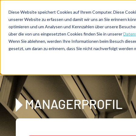
Direkt zum Inhalt
Expertenberatung
Publikationen
Diese Website speichert Cookies auf Ihrem Computer. Diese Cooki
unserer Website zu erfassen und damit wir uns an Sie erinnern kön
optimieren und um Analysen und Kennzahlen über unsere Besucher 
über die von uns eingesetzten Cookies finden Sie in unserer
Datens
De
u
tsc
he
Wenn Sie ablehnen, werden Ihre Informationen beim Besuch dieser 
I
n
te
rim
AG
gesetzt, um daran zu erinnern, dass Sie nicht nachverfolgt werden
Home
Manager-Übersicht
Interim CFO/CRO für Sanie
MANAGERPROFIL