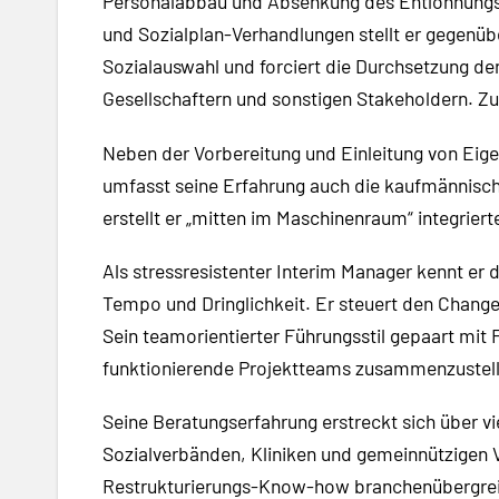
Personalabbau und Absenkung des Entlohnungsn
und Sozialplan-Verhandlungen stellt er gegenü
Sozialauswahl und forciert die Durchsetzung d
Gesellschaftern und sonstigen Stakeholdern. Z
Neben der Vorbereitung und Einleitung von Ei
umfasst seine Erfahrung auch die kaufmännisch
erstellt er „mitten im Maschinenraum“ integrie
Als stressresistenter Interim Manager kennt e
Tempo und Dringlichkeit. Er steuert den Chan
Sein teamorientierter Führungsstil gepaart mi
funktionierende Projektteams zusammenzustell
Seine Beratungserfahrung erstreckt sich über v
Sozialverbänden, Kliniken und gemeinnützigen Ver
Restrukturierungs-Know-how branchenübergrei