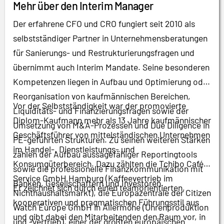
Mehr über den Interim Manager
Der erfahrene CFO und CRO fungiert seit 2010 als
selbstständiger Partner in Unternehmensberatungen
für Sanierungs- und Restrukturierungsfragen und
übernimmt auch Interim Mandate. Seine besonderen
Kompetenzen liegen in Aufbau und Optimierung oder
Reorganisation von kaufmännischen Bereichen,
Vor der Selbstständigkeit war der promovierte
Liquiditäts- und Finanzierungsfragen sowie der
Diplom-Kaufmann mehr als 13 Jahre kaufmännischer
Umsetzung von M&A-Prozessen und Due Diligence in
Geschäftsführer von mittelständischen Unternehmen
PE-geführten Strukturen. Zu seinen weiteren Stärken
im Handel-, Dienstleistungs- und
zählen der Aufbau aussagefähiger Reportingtools
Konsumgüterbereich. Dazu zählten die Tchibo Café
sowie die professionelle Finanzkommunikation mit
Service GmbH Hamburg (Kaffeevertrieb im
Banken, Gesellschaftern und Investoren.
Er zeichnet sich durch einen teamorientierten,
Nichthaushaltsmarkt), die Europazentrale der Citizen
kooperativen und pragmatischen Führungsstil aus
Watch Europe GmbH in Allermöhe (Uhrenproduktion
und gibt dabei den Mitarbeitenden den Raum vor, in
und -vertrieb), einer der größten europäischen