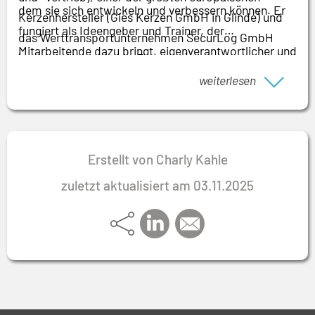
dem sie sich entwickeln und verbessern können. Er
Kerzenhersteller (Gies Kerzen GmbH in Glinde) und
fungiert als Ideengeber und Trainer, der
das Werttransportunternehmen SecurLog GmbH
Mitarbeitende dazu bringt, eigenverantwortlicher und
(vormals Heros, heute Prosegur)
kreativer zu arbeiten. Nicht zuletzt sieht er sich als
weiterlesen
betriebswirtschaftliches Gewissen der Firma und in
diesem Sinne als Sparringspartner für seine
Geschäftsführungskollegen.
Erstellt von Charly Kahle
zuletzt aktualisiert am 03.11.2025