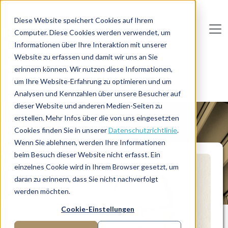
Direkt zum Inhalt
Diese Website speichert Cookies auf Ihrem
Computer. Diese Cookies werden verwendet, um
De
u
tsc
he
I
n
te
rim
AG
Informationen über Ihre Interaktion mit unserer
Website zu erfassen und damit wir uns an Sie
Home
Manager-Übersicht
erinnern können. Wir nutzen diese Informationen,
Interim CFO und Experte für Sanierung und
um Ihre Website-Erfahrung zu optimieren und um
Restrukturierung
Analysen und Kennzahlen über unsere Besucher auf
dieser Website und anderen Medien-Seiten zu
erstellen. Mehr Infos über die von uns eingesetzten
MANAGERPROFIL
Cookies finden Sie in unserer
Datenschutzrichtlinie
.
Wenn Sie ablehnen, werden Ihre Informationen
beim Besuch dieser Website nicht erfasst. Ein
einzelnes Cookie wird in Ihrem Browser gesetzt, um
daran zu erinnern, dass Sie nicht nachverfolgt
werden möchten.
Cookie-Einstellungen