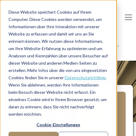
Direkt zum Inhalt
Diese Website speichert Cookies auf Ihrem
Computer. Diese Cookies werden verwendet, um
De
u
tsc
he
I
n
te
rim
AG
Informationen über Ihre Interaktion mit unserer
Website zu erfassen und damit wir uns an Sie
Home
Manager-Übersicht
erinnern können. Wir nutzen diese Informationen,
HR-Generalist für Führungsaufgaben mit bester CEE-
um Ihre Website-Erfahrung zu optimieren und um
Erfahrung
Analysen und Kennzahlen über unsere Besucher auf
dieser Website und anderen Medien-Seiten zu
erstellen. Mehr Infos über die von uns eingesetzten
MANAGERPROFIL
Cookies finden Sie in unserer
Datenschutzrichtlinie
.
Wenn Sie ablehnen, werden Ihre Informationen
beim Besuch dieser Website nicht erfasst. Ein
einzelnes Cookie wird in Ihrem Browser gesetzt, um
daran zu erinnern, dass Sie nicht nachverfolgt
werden möchten.
Cookie-Einstellungen