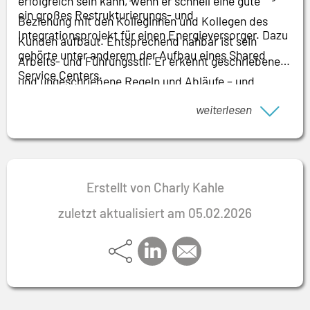
erfolgreich sein kann, wenn er schnell eine gute
ein großes Restrukturierungs- und
Beziehung mit den Kolleginnen und Kollegen des
Integrationsprojekt für einen Energieversorger. Dazu
Kunden aufbaut. Entsprechend nahbar ist sein
gehörte unter anderem der Aufbau eines Shared
Arbeits- und Führungsstil. Er erkennt geschriebene
Service Centers.
und ungeschriebene Regeln und Abläufe – und
ändert, was im Sinne des Mandats ist.
weiterlesen
Erstellt von Charly Kahle
zuletzt aktualisiert am 05.02.2026