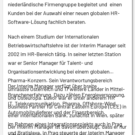
niederländische Firmengruppe begleitet und einen
Kunden bei der Auswahl einer neuen globalen HR-
Software-Lösung fachlich beraten.
Nach einem Studium der Internationalen
Betriebswirtschaftslehre ist der Interim Manager seit
2002 im HR-Bereich tätig. In seiner letzten Station
war er Senior Manager für Talent- und
Organisationsentwicklung bei einem globalen
Pharma-Konzern. Sein Verantwortungsbereich
Der Interim Manager verfügt über breite
umfasste Österreich und 17 weitere Länder in Mittel-
Branchenerfahrung. Dazu zählen Energieversorgung,
und Osteuropa. Davor war er unter anderem HR
IT, Telekommunikation, Pharma, Offshore-Wind,
Business Partner für Central Eastern Europe (CEE) in
Automobilzulieferer und der Finanzbereich.
einer internationalen Bank, zunächst in Wien, später
im Rahmen eines Integrationsprojekts auch in Prag
Der Interim Manager ist davon überzeugt, dass er nur
und Bratislava. In Prag steuerte der Interim Manager