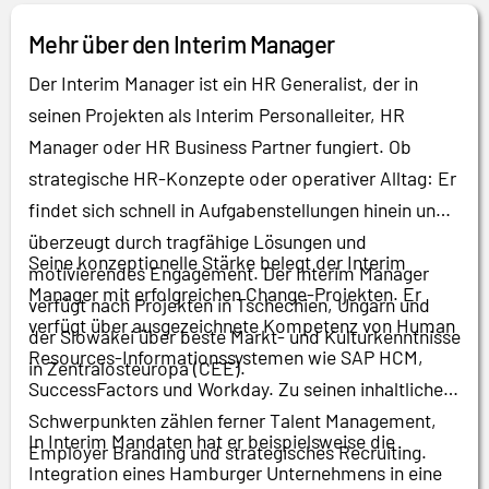
Mehr über den Interim Manager
Der Interim Manager ist ein HR Generalist, der in
seinen Projekten als Interim Personalleiter, HR
Manager oder HR Business Partner fungiert. Ob
strategische HR-Konzepte oder operativer Alltag: Er
findet sich schnell in Aufgabenstellungen hinein und
überzeugt durch tragfähige Lösungen und
Seine konzeptionelle Stärke belegt der Interim
motivierendes Engagement. Der Interim Manager
Manager mit erfolgreichen Change-Projekten. Er
verfügt nach Projekten in Tschechien, Ungarn und
verfügt über ausgezeichnete Kompetenz von Human
der Slowakei über beste Markt- und Kulturkenntnisse
Resources-Informationssystemen wie SAP HCM,
in Zentralosteuropa (CEE).
SuccessFactors und Workday. Zu seinen inhaltlichen
Schwerpunkten zählen ferner Talent Management,
In Interim Mandaten hat er beispielsweise die
Employer Branding und strategisches Recruiting.
Integration eines Hamburger Unternehmens in eine