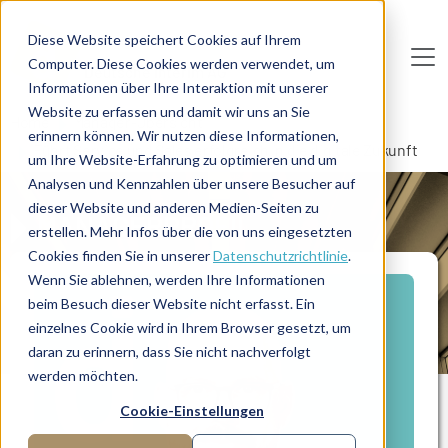
Direkt zum Inhalt
Diese Website speichert Cookies auf Ihrem
Computer. Diese Cookies werden verwendet, um
De
u
tsc
he
I
n
te
rim
AG
Informationen über Ihre Interaktion mit unserer
Website zu erfassen und damit wir uns an Sie
Home
Manager-Übersicht
erinnern können. Wir nutzen diese Informationen,
Führt Service und Sales erfolgreich in die digitale Zukunft
um Ihre Website-Erfahrung zu optimieren und um
Analysen und Kennzahlen über unsere Besucher auf
dieser Website und anderen Medien-Seiten zu
MANAGERPROFIL
erstellen. Mehr Infos über die von uns eingesetzten
Cookies finden Sie in unserer
Datenschutzrichtlinie
.
Wenn Sie ablehnen, werden Ihre Informationen
beim Besuch dieser Website nicht erfasst. Ein
einzelnes Cookie wird in Ihrem Browser gesetzt, um
daran zu erinnern, dass Sie nicht nachverfolgt
werden möchten.
Cookie-Einstellungen