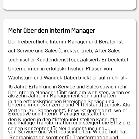
Mehr über den Interim Manager
Der freiberufliche Interim Manager und Berater ist
auf Service und Sales (Direktvertrieb, After Sales,
technischer Kundendienst) spezialisiert. Er begleitet
Unternehmen in erfolgskritischen Phasen von
Wachstum und Wandel. Dabei blickt er auf mehr als
15 Jahre Erfahrung in Service und Sales sowie mehr
Der Interim Manager fühlt sich am wohlsten, wenn es
als zehn Jahre im Management von namhaften
in den erfolgskritischen Bereichen Service und
Unternehmen (Konzerne und Mittelstand) zurück. Als
Vertrieb „zur Sache geht“. Er wirkt gerne dort, wo er
Executive und Interim Manager gestaltet er
den Kunden in den Mittelpunkt stellen kann. Mit
nachhaltige Transformation und steigert die Effizienz
seinen Konzepten für Neuausrichtung und
von Service- und Vertriebseinheiten. Wiederholt hat
Reorganisation sorgt er für Transformation und