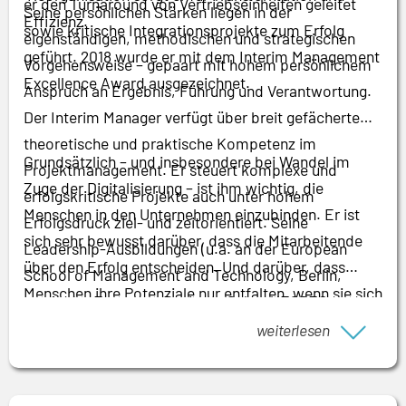
er den Turnaround von Vertriebseinheiten geleitet
Seine persönlichen Stärken liegen in der
Effizienz.
sowie kritische Integrationsprojekte zum Erfolg
eigenständigen, methodischen und strategischen
geführt. 2018 wurde er mit dem Interim Management
Vorgehensweise – gepaart mit hohem persönlichem
Excellence Award ausgezeichnet.
Anspruch an Ergebnis, Führung und Verantwortung.
Der Interim Manager verfügt über breit gefächerte
theoretische und praktische Kompetenz im
Grundsätzlich – und insbesondere bei Wandel im
Projektmanagement. Er steuert komplexe und
Zuge der Digitalisierung – ist ihm wichtig, die
erfolgskritische Projekte auch unter hohem
Menschen in den Unternehmen einzubinden. Er ist
Erfolgsdruck ziel- und zeitorientiert. Seine
sich sehr bewusst darüber, dass die Mitarbeitende
Leadership-Ausbildungen (u.a. an der European
über den Erfolg entscheiden. Und darüber, dass
School of Management and Technology, Berlin,
Menschen ihre Potenziale nur entfalten, wenn sie sich
sowie der European Business School/ESSEC,
einer Sache verbunden fühlen und ihren Beitrag
Mannheim) versetzen ihn die Lage, Führungskräfte,
weiterlesen
bringen können. Zudem zeigt gerade die
Mitarbeitende und externe Partner auch in kritischen
Digitalisierung, dass ein Einzelner die Komplexität
Phasen gewinn- und lösungsorientiert in die
alleine nicht bewältigen kann. Daher wird es in der