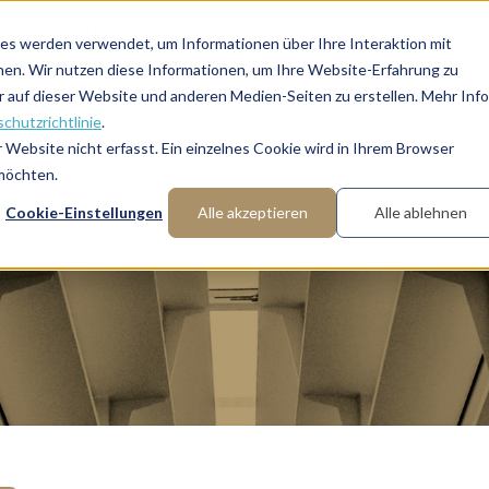
FAQ: Was ist Interim Management?
Über uns
Manager a
es werden verwendet, um Informationen über Ihre Interaktion mit
nen. Wir nutzen diese Informationen, um Ihre Website-Erfahrung zu
auf dieser Website und anderen Medien-Seiten zu erstellen. Mehr Inf
chutzrichtlinie
.
Website nicht erfasst. Ein einzelnes Cookie wird in Ihrem Browser
Fachbereiche
Funktionen
Branchen
 möchten.
Cookie-Einstellungen
Alle akzeptieren
Alle ablehnen
storen in Polen