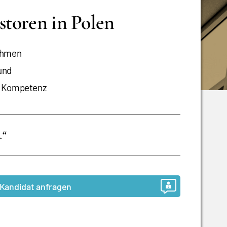
storen in Polen
nehmen
und
er Kompetenz
.
“
Kandidat anfragen