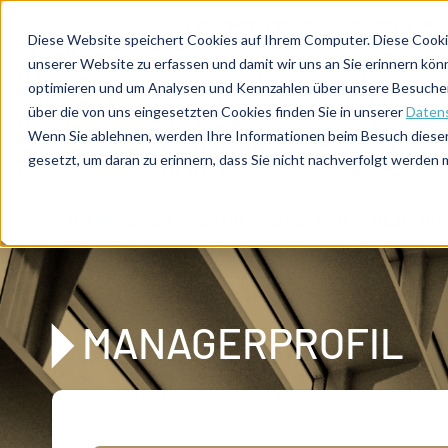
Direkt zum Inhalt
Expertenberatung
Publikationen
Diese Website speichert Cookies auf Ihrem Computer. Diese Cooki
unserer Website zu erfassen und damit wir uns an Sie erinnern kön
optimieren und um Analysen und Kennzahlen über unsere Besucher 
über die von uns eingesetzten Cookies finden Sie in unserer
Datens
De
u
tsc
he
Wenn Sie ablehnen, werden Ihre Informationen beim Besuch dieser 
I
n
te
rim
AG
gesetzt, um daran zu erinnern, dass Sie nicht nachverfolgt werden
Home
Manager-Übersicht
Expertin für deutsche Inve
MANAGERPROFIL