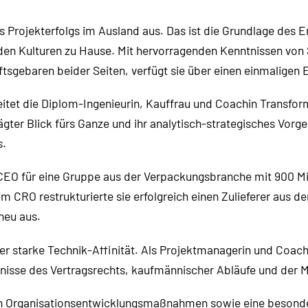
 Projekterfolgs im Ausland aus. Das ist die Grundlage des 
beiden Kulturen zu Hause. Mit hervorragenden Kenntnissen v
ftsgebaren beider Seiten, verfügt sie über einen einmaligen 
eitet die Diplom-Ingenieurin, Kauffrau und Coachin Transf
ägter Blick fürs Ganze und ihr analytisch-strategisches Vor
s.
s CEO für eine Gruppe aus der Verpackungsbranche mit 900 M
im CRO restrukturierte sie erfolgreich einen Zulieferer aus d
neu aus.
 über starke Technik-Affinität. Als Projektmanagerin und C
tnisse des Vertragsrechts, kaufmännischer Abläufe und der 
on Organisationsentwicklungsmaßnahmen sowie eine besonde