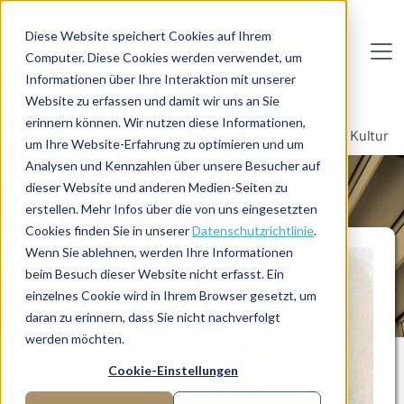
Direkt zum Inhalt
Diese Website speichert Cookies auf Ihrem
Computer. Diese Cookies werden verwendet, um
De
u
tsc
he
I
n
te
rim
AG
Informationen über Ihre Interaktion mit unserer
Website zu erfassen und damit wir uns an Sie
Home
Manager-Übersicht
erinnern können. Wir nutzen diese Informationen,
Expertin für agile Transformation von Prozessen und Kultur
um Ihre Website-Erfahrung zu optimieren und um
Analysen und Kennzahlen über unsere Besucher auf
dieser Website und anderen Medien-Seiten zu
MANAGERPROFIL
erstellen. Mehr Infos über die von uns eingesetzten
Cookies finden Sie in unserer
Datenschutzrichtlinie
.
Wenn Sie ablehnen, werden Ihre Informationen
beim Besuch dieser Website nicht erfasst. Ein
einzelnes Cookie wird in Ihrem Browser gesetzt, um
daran zu erinnern, dass Sie nicht nachverfolgt
werden möchten.
Cookie-Einstellungen