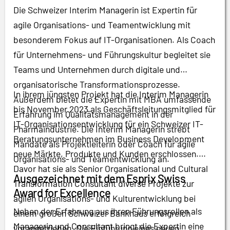
Die Schweizer Interim Managerin ist Expertin für
agile Organisations- und Teamentwicklung mit
besonderem Fokus auf IT-Organisationen. Als Coach
für Unternehmens- und Führungskultur begleitet sie
Teams und Unternehmen durch digitale und
organisatorische Transformationsprozesse.
In ihrem jüngsten Projekt hat die Interim Managerin
Außerdem bietet die Expertin mit MBA umfassende
bis November 2023 als Geschäftsleitungsmitglied für
Erfahrung im Qualitätsmanagement in der
IT-Organisationsentwicklung für ein Schweizer IT-
Pharmaindustrie. Die Interim Managerin strebt
Beratungsunternehmen im Business Development
Mandate als Projektleiterin oder Coach für agile
neue Märkte, Produkte und Kunden erschlossen.
Organisations- und Teamentwicklung an.
Davor hat sie als Senior Organisational und Cultural
Ausgezeichnet mit dem Esprix Swiss
Transformation Consultant diverse Projekte zur
Award for Excellence
agilen Organisations- und Kulturentwicklung bei
Neben der Erfahrung aus ihren Führungsrollen als
einem großen Schweizer Bankhaus erfolgreich
Managerin und Consultant bringt die Expertin eine
vorangetrieben. Die Einführung eines neuen