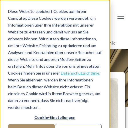
Direkt zum Inhalt
Diese Website speichert Cookies auf Ihrem
Computer. Diese Cookies werden verwendet, um
De
u
tsc
he
I
n
te
rim
AG
Informationen über Ihre Interaktion mit unserer
Website zu erfassen und damit wir uns an Sie
Home
Manager-Übersicht
erinnern können. Wir nutzen diese Informationen,
Experte für Wachstum in der industriellen Messtechnik
um Ihre Website-Erfahrung zu optimieren und um
Analysen und Kennzahlen über unsere Besucher auf
dieser Website und anderen Medien-Seiten zu
MANAGERPROFIL
erstellen. Mehr Infos über die von uns eingesetzten
Cookies finden Sie in unserer
Datenschutzrichtlinie
.
Wenn Sie ablehnen, werden Ihre Informationen
beim Besuch dieser Website nicht erfasst. Ein
einzelnes Cookie wird in Ihrem Browser gesetzt, um
daran zu erinnern, dass Sie nicht nachverfolgt
werden möchten.
Cookie-Einstellungen