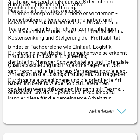
Auch aus diesen Tätigkeiten weiß der Interim
durch die Optimierung operativer
Hochlauf der Serienfertigung.
Manager sehr gut, dass nur eine
Unternehmensprozesse erzielte er wiederholt –
bereichsübergreifende Zusammenarbeit und
sowohl in internationalen Konzernen als auch in
Teamwork zum Erfolg führen. Zur nachhaltigen
familiengeführten Unternehmen des Mittelstands.
Kostensenkung und Steigerung der Profitabilität
bindet er Fachbereiche wie Einkauf, Logistik,
Durch seine analytische Herangehensweise erkennt
Produktion, Industrial Engineering,
der Interim Manager Schwachstellen und Potenziale
Qualitätssicherung und Projektmanagement von
sehr rasch und leitet daraus Verbesserungsziele ab.
Anfang an in die Lösungsfindung ein. Auftraggeber
Durch seine ausgeglichene und zielorientierte Art
haben ihn bereits wiederholt zu Lieferanten
sowie den wertschätzenden Umgang mit Teams
entsendet, um dort Operational Excellence zu
kann er diese für die gemeinsame Arbeit zur
implementieren.
Zielerreichung begeistern. Seine Kompetenz in der
weiterlesen
Zusammenarbeit mit Menschen aus
unterschiedlichen Kulturkreisen ist dabei ein
wesentlicher Faktor.