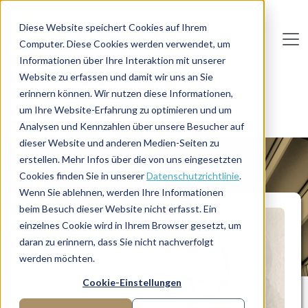
Direkt zum Inhalt
Diese Website speichert Cookies auf Ihrem
Computer. Diese Cookies werden verwendet, um
De
u
tsc
he
I
n
te
rim
AG
Informationen über Ihre Interaktion mit unserer
Website zu erfassen und damit wir uns an Sie
Home
Manager-Übersicht
erinnern können. Wir nutzen diese Informationen,
Experte für Effizienzsteigerungen in der
um Ihre Website-Erfahrung zu optimieren und um
Kunststoffindustrie
Analysen und Kennzahlen über unsere Besucher auf
dieser Website und anderen Medien-Seiten zu
erstellen. Mehr Infos über die von uns eingesetzten
MANAGERPROFIL
Cookies finden Sie in unserer
Datenschutzrichtlinie
.
Wenn Sie ablehnen, werden Ihre Informationen
beim Besuch dieser Website nicht erfasst. Ein
einzelnes Cookie wird in Ihrem Browser gesetzt, um
daran zu erinnern, dass Sie nicht nachverfolgt
werden möchten.
Cookie-Einstellungen