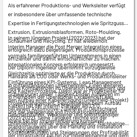
Als erfahrener Produktions- und Werksleiter verfügt
er insbesondere über umfassende technische
Expertise in Fertigungstechnologien wie Spritzguss,
Extrusion, Extrusionsblasformen, Roto-Moulding,
In seinem jüngsten Projekt (2022/2023) hat der
Schäumen und Recycling. Er hat wiederholt
Interim Manager die Post Merger Integration eines
erfolgreich dazu beigetragen, Produktionsprozesse
vormals familiengeführten Unternehmens in einen
effizienter und damit wirtschaftlicher zu machen.
internationalen Konzern erfolgreich umgesetzt.
Der Diplom-Ingenieur übernimmt vorzugsweise
Gleichzeitig optimierte er die Produktion durch
Mandate als COO oder Werks- und Produktionsleiter
Einführung eines KPI-Systems, Lean Management
in mittelständischen Unternehmen. Einen weiteren
Seine Kompetenzen im Operation Management und
und Kaizen-Prozesse. Davor war er Projektleiter für
Schwerpunkt seiner Tätigkeit bilden Aufgaben im
in Methoden der Operational Excellence (Lean,
den Aufbau einer Kabelfertigung (Greenfield-Projekt)
Projektmanagement, beispielsweise beim Aufbau
Kaizen) hat der Interim Manager als CEO,
bei einem Automotive-Zulieferer in Deutschland
und der Verlagerung von Produktionsstandorten
Geschäftsführer, Werksleiter und selbstständiger
(2021/2022). Seine Tätigkeit reichte von der
sowie bei der Implementierung komplexer
Unternehmer immer weiter ausgebaut. Nachhaltige
Standortauswahl über die Planung und Installation
Fertigungsanlagen.
Kostensenkungen und Steigerungen der Profitabilität
der Infrastruktur bis hin zur Inbetriebnahme und dem