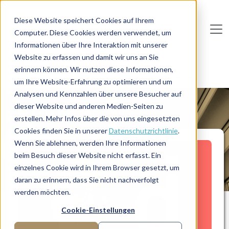
Direkt zum Inhalt
Diese Website speichert Cookies auf Ihrem
Computer. Diese Cookies werden verwendet, um
De
u
tsc
he
I
n
te
rim
AG
Informationen über Ihre Interaktion mit unserer
Website zu erfassen und damit wir uns an Sie
Home
Manager-Übersicht
erinnern können. Wir nutzen diese Informationen,
C-Level-Executive für Restrukturierung und Merger
um Ihre Website-Erfahrung zu optimieren und um
Analysen und Kennzahlen über unsere Besucher auf
dieser Website und anderen Medien-Seiten zu
MANAGERPROFIL
erstellen. Mehr Infos über die von uns eingesetzten
Cookies finden Sie in unserer
Datenschutzrichtlinie
.
Wenn Sie ablehnen, werden Ihre Informationen
beim Besuch dieser Website nicht erfasst. Ein
einzelnes Cookie wird in Ihrem Browser gesetzt, um
daran zu erinnern, dass Sie nicht nachverfolgt
werden möchten.
Cookie-Einstellungen