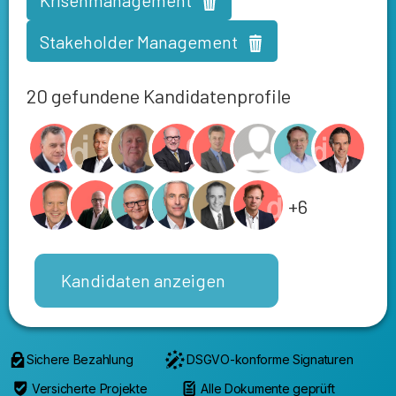
Stakeholder Management
20 gefundene Kandidatenprofile
+6
Kandidaten anzeigen
Sichere Bezahlung
DSGVO-konforme Signaturen
Versicherte Projekte
Alle Dokumente geprüft