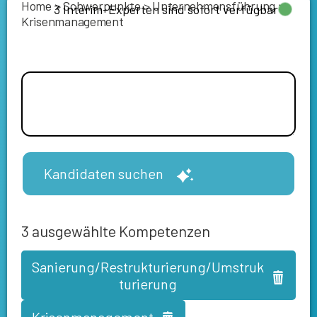
Home
>
Schwerpunkte
>
Unternehmensführung
>
3 Interim-Experten sind sofort verfügbar
Krisenmanagement
Kandidaten suchen
3
ausgewählte Kompetenzen
Sanierung/Restrukturierung/Umstruk
turierung
Krisenmanagement