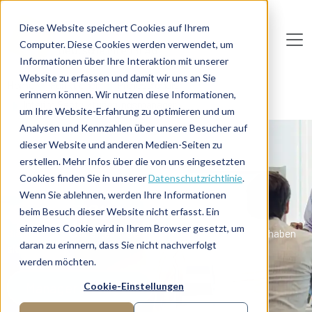
Direkt zum Inhalt
Diese Website speichert Cookies auf Ihrem
Computer. Diese Cookies werden verwendet, um
De
u
tsc
he
I
n
te
rim
AG
Informationen über Ihre Interaktion mit unserer
Website zu erfassen und damit wir uns an Sie
Home
Funktionen
Professionals
erinnern können. Wir nutzen diese Informationen,
Interim Restrukturierungsmanager
um Ihre Website-Erfahrung zu optimieren und um
Analysen und Kennzahlen über unsere Besucher auf
Interim
dieser Website und anderen Medien-Seiten zu
erstellen. Mehr Infos über die von uns eingesetzten
Restrukturierungs-
Cookies finden Sie in unserer
Datenschutzrichtlinie
.
manager
Wenn Sie ablehnen, werden Ihre Informationen
beim Besuch dieser Website nicht erfasst. Ein
einzelnes Cookie wird in Ihrem Browser gesetzt, um
Sie suchen Fachkräfte im Bereich Restrukturierung? Wir haben
daran zu erinnern, dass Sie nicht nachverfolgt
sie!
werden möchten.
Manager anfragen
Cookie-Einstellungen