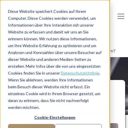
Direkt zum Inhalt
Diese Website speichert Cookies auf Ihrem
Computer. Diese Cookies werden verwendet, um
De
u
tsc
he
I
n
te
rim
AG
Informationen über Ihre Interaktion mit unserer
Website zu erfassen und damit wir uns an Sie
Home
Fachbereiche
Operations Management
erinnern können. Wir nutzen diese Informationen,
Qualitätsmanagement
um Ihre Website-Erfahrung zu optimieren und um
Wie kann ich Qualitätsprozesse kontinuierlich verbessern?
Analysen und Kennzahlen über unsere Besucher auf
dieser Website und anderen Medien-Seiten zu
erstellen. Mehr Infos über die von uns eingesetzten
LÖSUNG
Cookies finden Sie in unserer
Datenschutzrichtlinie
.
Wenn Sie ablehnen, werden Ihre Informationen
beim Besuch dieser Website nicht erfasst. Ein
Wie kann ich
einzelnes Cookie wird in Ihrem Browser gesetzt, um
Qualitätsprozesse
daran zu erinnern, dass Sie nicht nachverfolgt
werden möchten.
kontinuierlich verbessern?
Cookie-Einstellungen