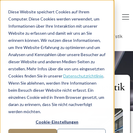
Direkt zum Inhalt
Diese Website speichert Cookies auf Ihrem
Computer. Diese Cookies werden verwendet, um
De
u
tsc
he
I
n
te
rim
AG
Informationen über Ihre Interaktion mit unserer
Website zu erfassen und damit wir uns an Sie
Home
Fachbereiche
Operations Management
Logistik
erinnern können. Wir nutzen diese Informationen,
Wie kann ich die Lagerlogistik verbessern?
um Ihre Website-Erfahrung zu optimieren und um
Analysen und Kennzahlen über unsere Besucher auf
dieser Website und anderen Medien-Seiten zu
LÖSUNG
erstellen. Mehr Infos über die von uns eingesetzten
Cookies finden Sie in unserer
Datenschutzrichtlinie
.
Wenn Sie ablehnen, werden Ihre Informationen
Wie kann ich die Lagerlogistik
beim Besuch dieser Website nicht erfasst. Ein
verbessern?
einzelnes Cookie wird in Ihrem Browser gesetzt, um
daran zu erinnern, dass Sie nicht nachverfolgt
werden möchten.
Cookie-Einstellungen