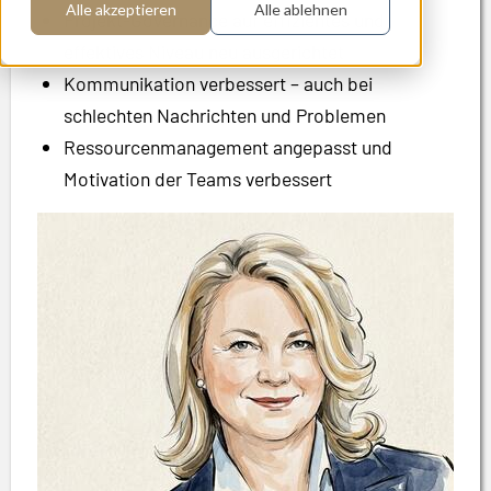
Alle akzeptieren
Alle ablehnen
Projekt-Governance auf effizientes und
effektives Niveau neu ausgerichtet
Kommunikation verbessert – auch bei
schlechten Nachrichten und Problemen
Ressourcenmanagement angepasst und
Motivation der Teams verbessert