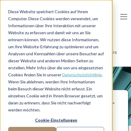
Direkt zum Inhalt
Diese Website speichert Cookies auf Ihrem
Computer. Diese Cookies werden verwendet, um
De
u
tsc
he
I
n
te
rim
AG
Informationen über Ihre Interaktion mit unserer
Website zu erfassen und damit wir uns an Sie
Home
Unternehmensführung
erinnern können. Wir nutzen diese Informationen,
Transformation Management
um Ihre Website-Erfahrung zu optimieren und um
Komplexes Shared-Services-Projekt für ein deutsches
Analysen und Kennzahlen über unsere Besucher auf
Finanzinstitut
dieser Website und anderen Medien-Seiten zu
erstellen. Mehr Infos über die von uns eingesetzten
Cookies finden Sie in unserer
Datenschutzrichtlinie
.
PROJEKTBERICHT
Wenn Sie ablehnen, werden Ihre Informationen
beim Besuch dieser Website nicht erfasst. Ein
einzelnes Cookie wird in Ihrem Browser gesetzt, um
Komplexes Shared-Services-
daran zu erinnern, dass Sie nicht nachverfolgt
Projekt für ein deutsches
werden möchten.
Cookie-Einstellungen
Finanzinstitut