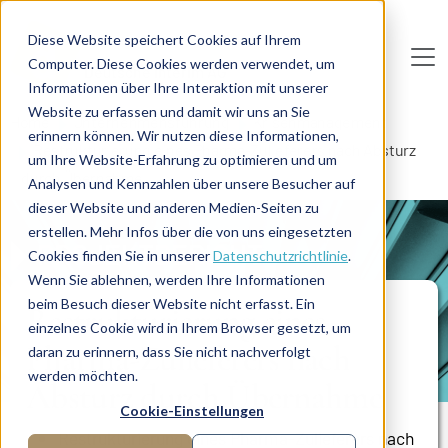
Direkt zum Inhalt
Diese Website speichert Cookies auf Ihrem
Computer. Diese Cookies werden verwendet, um
De
u
tsc
he
I
n
te
rim
AG
Informationen über Ihre Interaktion mit unserer
Website zu erfassen und damit wir uns an Sie
Home
Unternehmensführung
Krisenmanagement
erinnern können. Wir nutzen diese Informationen,
Restrukturierung eines Pharma-Zulieferers nach Absturz
um Ihre Website-Erfahrung zu optimieren und um
durch Übernahme
Analysen und Kennzahlen über unsere Besucher auf
dieser Website und anderen Medien-Seiten zu
erstellen. Mehr Infos über die von uns eingesetzten
PROJEKTBERICHT
Cookies finden Sie in unserer
Datenschutzrichtlinie
.
Wenn Sie ablehnen, werden Ihre Informationen
beim Besuch dieser Website nicht erfasst. Ein
Restrukturierung eines
einzelnes Cookie wird in Ihrem Browser gesetzt, um
Pharma-Zulieferers nach
daran zu erinnern, dass Sie nicht nachverfolgt
werden möchten.
Absturz durch Übernahme
Cookie-Einstellungen
Restrukturierung eines Pharma-Zulieferers nach