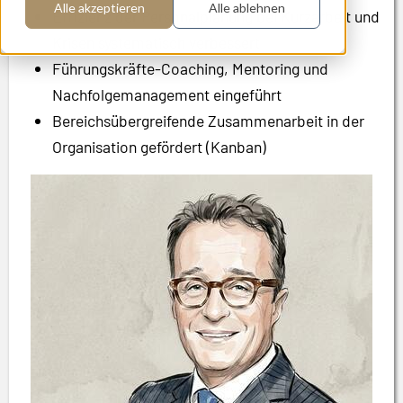
Alle akzeptieren
Alle ablehnen
Effizienz der Personalplanung bei Kurzarbeit und
Krisen systematisch verbessert
Führungskräfte-Coaching, Mentoring und
Nachfolgemanagement eingeführt
Bereichsübergreifende Zusammenarbeit in der
Organisation gefördert (Kanban)