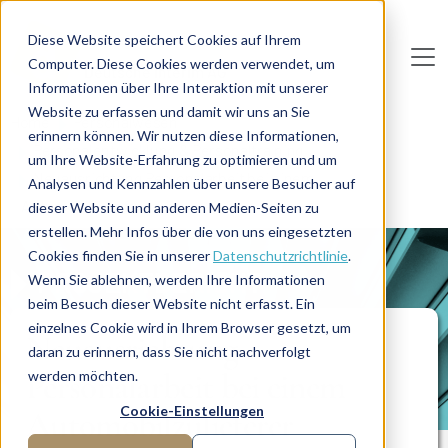
Direkt zum Inhalt
Diese Website speichert Cookies auf Ihrem
Computer. Diese Cookies werden verwendet, um
De
u
tsc
he
I
n
te
rim
AG
Informationen über Ihre Interaktion mit unserer
Website zu erfassen und damit wir uns an Sie
Home
Personalwesen
erinnern können. Wir nutzen diese Informationen,
Personalentwicklung & Personaltraining
um Ihre Website-Erfahrung zu optimieren und um
Neuausrichtung Personalarbeit bei einem
Analysen und Kennzahlen über unsere Besucher auf
Automobilzulieferer
dieser Website und anderen Medien-Seiten zu
erstellen. Mehr Infos über die von uns eingesetzten
Cookies finden Sie in unserer
Datenschutzrichtlinie
.
PROJEKTBERICHT
Wenn Sie ablehnen, werden Ihre Informationen
beim Besuch dieser Website nicht erfasst. Ein
einzelnes Cookie wird in Ihrem Browser gesetzt, um
Neuausrichtung
daran zu erinnern, dass Sie nicht nachverfolgt
Personalarbeit bei einem
werden möchten.
Cookie-Einstellungen
Automobilzulieferer