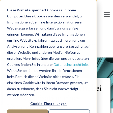
Direkt zum Inhalt
Diese Website speichert Cookies auf Ihrem
Computer. Diese Cookies werden verwendet, um
De
u
tsc
he
I
n
te
rim
AG
Informationen über Ihre Interaktion mit unserer
Website zu erfassen und damit wir uns an Sie
Home
Personalwesen
erinnern können. Wir nutzen diese Informationen,
Personalentwicklung & Personaltraining
um Ihre Website-Erfahrung zu optimieren und um
HR-Changemanagement bei Neuorganisation eines
Analysen und Kennzahlen über unsere Besucher auf
Vertriebsbereichs
dieser Website und anderen Medien-Seiten zu
erstellen. Mehr Infos über die von uns eingesetzten
Cookies finden Sie in unserer
Datenschutzrichtlinie
.
PROJEKTBERICHT
Wenn Sie ablehnen, werden Ihre Informationen
beim Besuch dieser Website nicht erfasst. Ein
einzelnes Cookie wird in Ihrem Browser gesetzt, um
HR-Changemanagement bei
daran zu erinnern, dass Sie nicht nachverfolgt
Neuorganisation eines
werden möchten.
Cookie-Einstellungen
Vertriebsbereichs