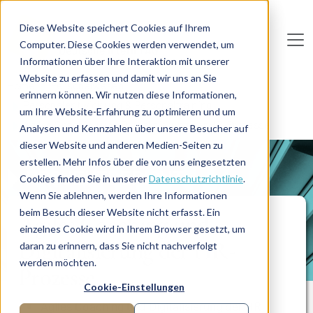
Direkt zum Inhalt
Diese Website speichert Cookies auf Ihrem
Computer. Diese Cookies werden verwendet, um
De
u
tsc
he
I
n
te
rim
AG
Informationen über Ihre Interaktion mit unserer
Website zu erfassen und damit wir uns an Sie
Home
Personalwesen
erinnern können. Wir nutzen diese Informationen,
Personalentwicklung & Personaltraining
um Ihre Website-Erfahrung zu optimieren und um
Agiles Coaching und Digitalisierung der HR-Prozesse
Analysen und Kennzahlen über unsere Besucher auf
dieser Website und anderen Medien-Seiten zu
erstellen. Mehr Infos über die von uns eingesetzten
PROJEKTBERICHT
Cookies finden Sie in unserer
Datenschutzrichtlinie
.
Wenn Sie ablehnen, werden Ihre Informationen
beim Besuch dieser Website nicht erfasst. Ein
Agiles Coaching und
einzelnes Cookie wird in Ihrem Browser gesetzt, um
Digitalisierung der HR-
daran zu erinnern, dass Sie nicht nachverfolgt
werden möchten.
Prozesse
Cookie-Einstellungen
Agiles Coaching und Digitalisierung der HR-