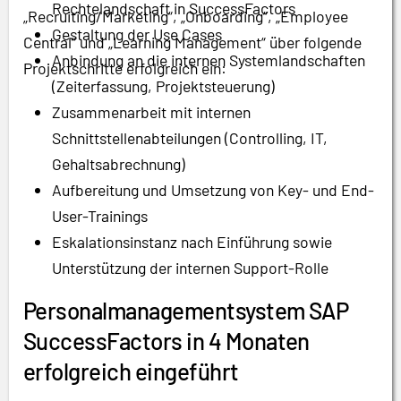
Rechtelandschaft in SuccessFactors
„Recruiting/Marketing“, „Onboarding“, „Employee
Gestaltung der Use Cases
Central“ und „Learning Management“ über folgende
Anbindung an die internen Systemlandschaften
Projektschritte erfolgreich ein:
(Zeiterfassung, Projektsteuerung)
Zusammenarbeit mit internen
Schnittstellenabteilungen (Controlling, IT,
Gehaltsabrechnung)
Aufbereitung und Umsetzung von Key- und End-
User-Trainings
Eskalationsinstanz nach Einführung sowie
Unterstützung der internen Support-Rolle
Personalmanagementsystem SAP
SuccessFactors in 4 Monaten
erfolgreich eingeführt