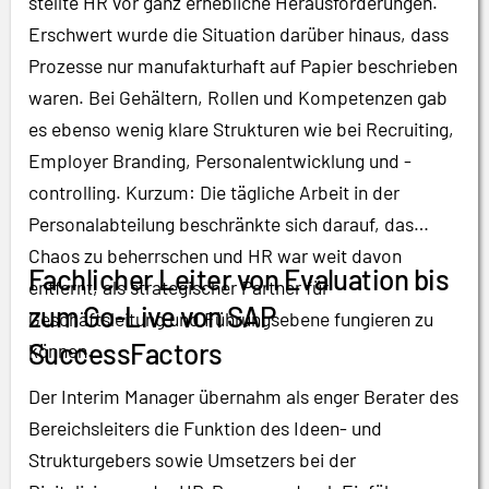
stellte HR vor ganz erhebliche Herausforderungen.
Erschwert wurde die Situation darüber hinaus, dass
Prozesse nur manufakturhaft auf Papier beschrieben
waren. Bei Gehältern, Rollen und Kompetenzen gab
es ebenso wenig klare Strukturen wie bei Recruiting,
Employer Branding, Personalentwicklung und -
controlling. Kurzum: Die tägliche Arbeit in der
Personalabteilung beschränkte sich darauf, das
Chaos zu beherrschen und HR war weit davon
Fachlicher Leiter von Evaluation bis
entfernt, als strategischer Partner für
zum Go-Live von SAP
Geschäftsleitung und Führungsebene fungieren zu
SuccessFactors
können.
Der Interim Manager übernahm als enger Berater des
Bereichsleiters die Funktion des Ideen- und
Strukturgebers sowie Umsetzers bei der