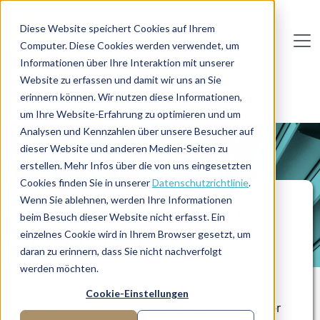
Direkt zum Inhalt
Diese Website speichert Cookies auf Ihrem
Computer. Diese Cookies werden verwendet, um
De
u
tsc
he
I
n
te
rim
AG
Informationen über Ihre Interaktion mit unserer
Website zu erfassen und damit wir uns an Sie
Home
Personalwesen
HR Business Partner
erinnern können. Wir nutzen diese Informationen,
Schnelle Umsetzung der AÜG-Reform
um Ihre Website-Erfahrung zu optimieren und um
Analysen und Kennzahlen über unsere Besucher auf
dieser Website und anderen Medien-Seiten zu
PROJEKTBERICHT
erstellen. Mehr Infos über die von uns eingesetzten
Cookies finden Sie in unserer
Datenschutzrichtlinie
.
Wenn Sie ablehnen, werden Ihre Informationen
Schnelle Umsetzung der
beim Besuch dieser Website nicht erfasst. Ein
AÜG-Reform
einzelnes Cookie wird in Ihrem Browser gesetzt, um
daran zu erinnern, dass Sie nicht nachverfolgt
Beratung und Unterstützung der
werden möchten.
Geschäftsführung bei den notwendigen
Cookie-Einstellungen
tariflichen Veränderungen zur Umsetzung der