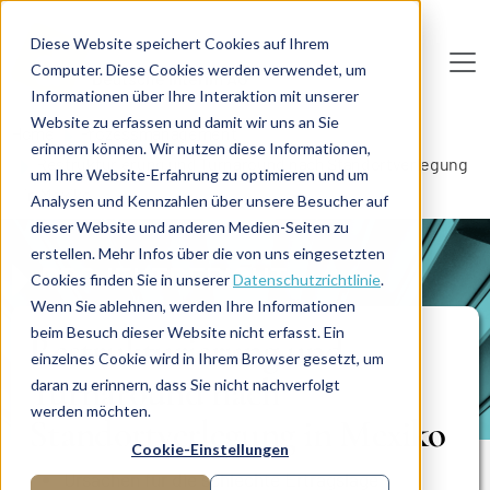
Direkt zum Inhalt
Diese Website speichert Cookies auf Ihrem
Computer. Diese Cookies werden verwendet, um
De
u
tsc
he
I
n
te
rim
AG
Informationen über Ihre Interaktion mit unserer
Website zu erfassen und damit wir uns an Sie
Home
Prozessmanagement
erinnern können. Wir nutzen diese Informationen,
Restrukturierung und Turnaround nach Standortverlegung
um Ihre Website-Erfahrung zu optimieren und um
in Mexiko
Analysen und Kennzahlen über unsere Besucher auf
dieser Website und anderen Medien-Seiten zu
erstellen. Mehr Infos über die von uns eingesetzten
PROJEKTBERICHT
Cookies finden Sie in unserer
Datenschutzrichtlinie
.
Wenn Sie ablehnen, werden Ihre Informationen
beim Besuch dieser Website nicht erfasst. Ein
Restrukturierung und
einzelnes Cookie wird in Ihrem Browser gesetzt, um
Turnaround nach
daran zu erinnern, dass Sie nicht nachverfolgt
werden möchten.
Standortverlegung in Mexiko
Cookie-Einstellungen
Ursachen für die schlechte Ertragslage