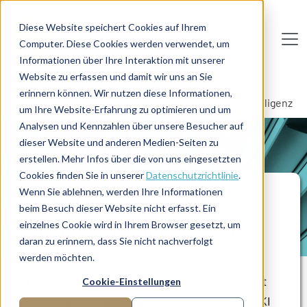
Direkt zum Inhalt
Diese Website speichert Cookies auf Ihrem
Computer. Diese Cookies werden verwendet, um
De
u
tsc
he
I
n
te
rim
AG
Informationen über Ihre Interaktion mit unserer
Website zu erfassen und damit wir uns an Sie
Home
Prozessmanagement
erinnern können. Wir nutzen diese Informationen,
CNC-Fertigung: Mehr Effizienz durch künstliche Intelligenz
um Ihre Website-Erfahrung zu optimieren und um
Analysen und Kennzahlen über unsere Besucher auf
dieser Website und anderen Medien-Seiten zu
PROJEKTBERICHT
erstellen. Mehr Infos über die von uns eingesetzten
Cookies finden Sie in unserer
Datenschutzrichtlinie
.
Wenn Sie ablehnen, werden Ihre Informationen
CNC-Fertigung: Mehr
beim Besuch dieser Website nicht erfasst. Ein
Effizienz durch künstliche
einzelnes Cookie wird in Ihrem Browser gesetzt, um
daran zu erinnern, dass Sie nicht nachverfolgt
Intelligenz
werden möchten.
In Workshop Einsatzfelder für KI identifiziert
Cookie-Einstellungen
Steuerung der CNC-Programmierung dank KI