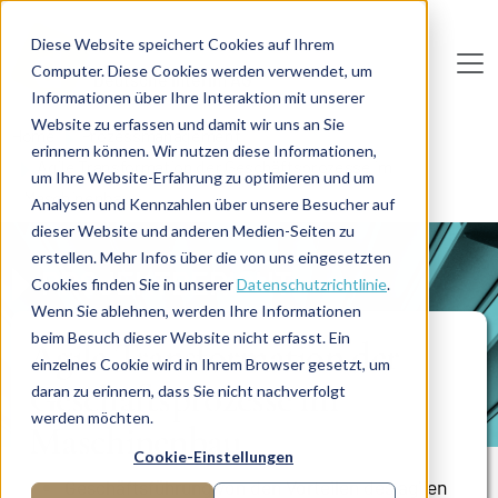
Direkt zum Inhalt
Diese Website speichert Cookies auf Ihrem
Computer. Diese Cookies werden verwendet, um
De
u
tsc
he
I
n
te
rim
AG
Informationen über Ihre Interaktion mit unserer
Website zu erfassen und damit wir uns an Sie
Home
Prozessmanagement
erinnern können. Wir nutzen diese Informationen,
Agile Transformation der Geschäftsprozesse im
um Ihre Website-Erfahrung zu optimieren und um
Maschinenbau
Analysen und Kennzahlen über unsere Besucher auf
dieser Website und anderen Medien-Seiten zu
erstellen. Mehr Infos über die von uns eingesetzten
PROJEKTBERICHT
Cookies finden Sie in unserer
Datenschutzrichtlinie
.
Wenn Sie ablehnen, werden Ihre Informationen
beim Besuch dieser Website nicht erfasst. Ein
Agile Transformation der
einzelnes Cookie wird in Ihrem Browser gesetzt, um
Geschäftsprozesse im
daran zu erinnern, dass Sie nicht nachverfolgt
werden möchten.
Maschinenbau
Cookie-Einstellungen
Geschäftsführung von den Vorteilen des agilen