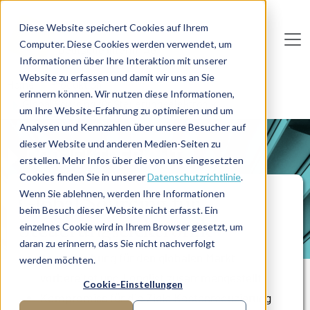
Direkt zum Inhalt
Diese Website speichert Cookies auf Ihrem
Computer. Diese Cookies werden verwendet, um
De
u
tsc
he
I
n
te
rim
AG
Informationen über Ihre Interaktion mit unserer
Website zu erfassen und damit wir uns an Sie
Home
Produktion
erinnern können. Wir nutzen diese Informationen,
Global Sourcing für Steuerungselektronik
um Ihre Website-Erfahrung zu optimieren und um
Analysen und Kennzahlen über unsere Besucher auf
dieser Website und anderen Medien-Seiten zu
PROJEKTBERICHT
erstellen. Mehr Infos über die von uns eingesetzten
Cookies finden Sie in unserer
Datenschutzrichtlinie
.
Wenn Sie ablehnen, werden Ihre Informationen
Global Sourcing für
beim Besuch dieser Website nicht erfasst. Ein
Steuerungselektronik
einzelnes Cookie wird in Ihrem Browser gesetzt, um
daran zu erinnern, dass Sie nicht nachverfolgt
Ausschreibung für den globalen Markt
werden möchten.
vorbereitet und Longlist zusammengestellt
Cookie-Einstellungen
Kompromiss für die Ziele Kostenreduzierung