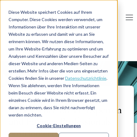
Direkt zum Inhalt
Diese Website speichert Cookies auf Ihrem
Computer. Diese Cookies werden verwendet, um
De
u
tsc
he
I
n
te
rim
AG
Informationen über Ihre Interaktion mit unserer
Website zu erfassen und damit wir uns an Sie
Home
Marketing
Marketingstrategie
erinnern können. Wir nutzen diese Informationen,
Employer Branding: Arbeitgeber für IT-Experten und
um Ihre Website-Erfahrung zu optimieren und um
Finance Professionals positioniert
Analysen und Kennzahlen über unsere Besucher auf
dieser Website und anderen Medien-Seiten zu
erstellen. Mehr Infos über die von uns eingesetzten
PROJEKTBERICHT
Cookies finden Sie in unserer
Datenschutzrichtlinie
.
Wenn Sie ablehnen, werden Ihre Informationen
beim Besuch dieser Website nicht erfasst. Ein
Employer Branding:
einzelnes Cookie wird in Ihrem Browser gesetzt, um
Arbeitgeber für IT-Experten
daran zu erinnern, dass Sie nicht nachverfolgt
werden möchten.
und Finance Professionals
Cookie-Einstellungen
positioniert