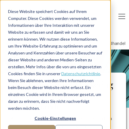
Direkt zum Inhalt
Diese Website speichert Cookies auf Ihrem
Computer. Diese Cookies werden verwendet, um
De
u
tsc
he
I
n
te
rim
AG
Informationen über Ihre Interaktion mit unserer
Website zu erfassen und damit wir uns an Sie
Home
Marketing
Digital Marketing
erinnern können. Wir nutzen diese Informationen,
Einführung einer Marketing Cloud Lösung im Versandhandel
um Ihre Website-Erfahrung zu optimieren und um
Analysen und Kennzahlen über unsere Besucher auf
dieser Website und anderen Medien-Seiten zu
PROJEKTBERICHT
erstellen. Mehr Infos über die von uns eingesetzten
Cookies finden Sie in unserer
Datenschutzrichtlinie
.
Wenn Sie ablehnen, werden Ihre Informationen
Einführung einer Marketing
beim Besuch dieser Website nicht erfasst. Ein
Cloud Lösung im
einzelnes Cookie wird in Ihrem Browser gesetzt, um
daran zu erinnern, dass Sie nicht nachverfolgt
Versandhandel
werden möchten.
Auswahlprozess: Anforderungen der Marken
Cookie-Einstellungen
erheben und Use Cases entwickeln