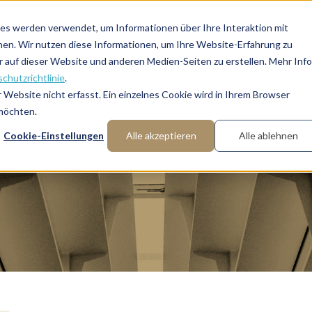
FAQ: Was ist Interim Management?
Über uns
Manager a
es werden verwendet, um Informationen über Ihre Interaktion mit
nen. Wir nutzen diese Informationen, um Ihre Website-Erfahrung zu
auf dieser Website und anderen Medien-Seiten zu erstellen. Mehr Inf
chutzrichtlinie
.
Website nicht erfasst. Ein einzelnes Cookie wird in Ihrem Browser
Fachbereiche
Funktionen
Branchen
 möchten.
Cookie-Einstellungen
Alle akzeptieren
Alle ablehnen
ng und Aftersales-Optimierung