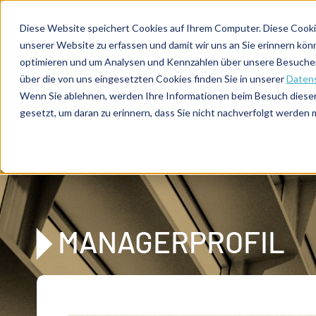
Direkt zum Inhalt
Expertenberatung
Publikationen
Diese Website speichert Cookies auf Ihrem Computer. Diese Cooki
unserer Website zu erfassen und damit wir uns an Sie erinnern kön
optimieren und um Analysen und Kennzahlen über unsere Besucher 
über die von uns eingesetzten Cookies finden Sie in unserer
Datens
De
u
tsc
he
Wenn Sie ablehnen, werden Ihre Informationen beim Besuch dieser 
I
n
te
rim
AG
gesetzt, um daran zu erinnern, dass Sie nicht nachverfolgt werden
Home
Manager-Übersicht
Turnaround, Neuausrichtu
MANAGERPROFIL