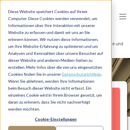
Direkt zum Inhalt
Diese Website speichert Cookies auf Ihrem
Computer. Diese Cookies werden verwendet, um
De
u
tsc
he
I
n
te
rim
AG
Informationen über Ihre Interaktion mit unserer
Website zu erfassen und damit wir uns an Sie
Home
Manager-Übersicht
erinnern können. Wir nutzen diese Informationen,
Kommunikation und Reputation in Pharma, Healthcare und
um Ihre Website-Erfahrung zu optimieren und um
Life Sciences
Analysen und Kennzahlen über unsere Besucher auf
dieser Website und anderen Medien-Seiten zu
erstellen. Mehr Infos über die von uns eingesetzten
MANAGERPROFIL
Cookies finden Sie in unserer
Datenschutzrichtlinie
.
Wenn Sie ablehnen, werden Ihre Informationen
beim Besuch dieser Website nicht erfasst. Ein
einzelnes Cookie wird in Ihrem Browser gesetzt, um
daran zu erinnern, dass Sie nicht nachverfolgt
werden möchten.
Cookie-Einstellungen