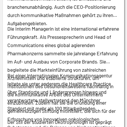
branchenunabhängig. Auch die CEO-Positionierung
durch kommunikative Maßnahmen gehört zu ihren
Aufgabengebieten.
Die Interim Managerin ist eine international erfahrene
Führungskraft. Als Pressesprecherin und Head of
Communications eines global agierenden
Pharmakonzerns sammelte sie jahrelange Erfahrung
im Auf- und Ausbau von Corporate Brands. Sie
begleitete die Markteinführung von zahlreichen
Bei einer internationalen Kommunikationsagentur
Arzneimitteln und etablierte Strukturen, um
leitete sie unter anderem die Healthcare Practice
Institutionen des Gesundheitswesens nachhaltig in
über Standorte und Ländergrenzen hinweg und
die kommunikative Arbeit des Unternehmens
verantwortete stellvertretend den Münchner
einzubinden. Zudem hat sie die Gründung einer
Standort mit mehr als 100 Mitarbeitenden.
gemeinnützigen Stiftung mitinitiiert, die sich für der
Erforschung von innovativen onkologischen
Der Stil der studierten Ökotrophologin ist geprägt