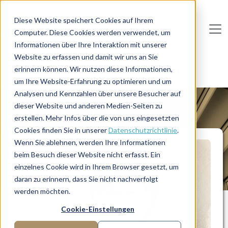
Direkt zum Inhalt
Diese Website speichert Cookies auf Ihrem
Computer. Diese Cookies werden verwendet, um
De
u
tsc
he
I
n
te
rim
AG
Informationen über Ihre Interaktion mit unserer
Website zu erfassen und damit wir uns an Sie
Home
Manager-Übersicht
erinnern können. Wir nutzen diese Informationen,
Interim Personalleiterin für Personalentwicklung
um Ihre Website-Erfahrung zu optimieren und um
Analysen und Kennzahlen über unsere Besucher auf
dieser Website und anderen Medien-Seiten zu
MANAGERPROFIL
erstellen. Mehr Infos über die von uns eingesetzten
Cookies finden Sie in unserer
Datenschutzrichtlinie
.
Wenn Sie ablehnen, werden Ihre Informationen
beim Besuch dieser Website nicht erfasst. Ein
einzelnes Cookie wird in Ihrem Browser gesetzt, um
daran zu erinnern, dass Sie nicht nachverfolgt
werden möchten.
Cookie-Einstellungen