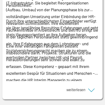
IT-Infrastruktur. Sie begleitet Reorganisationen
Persönlichkeit.
(Aufbau, Umbau) von der Planungsphase bis zur
vollständigen Umsetzung unter Einbindung der HR-
Durch ihre unterschiedlichsten Einsatzfelder verfügt
relevanten Schnittstellen. Ihre exzellenten
sie über langjährige Recruiting-Erfahrungen und geht
Fachkenntnisse in Arbeitsrecht und BetrVG bringt sie
stets lösungsorientiert an ihre Aufgaben heran.
in der täglichen Personalarbeit stets gewinnbringend
ein. Ihre Erfahrungen aus dem Lohnsteuer- und
Eine ihrer vielfältigen Fähigkeiten besteht
Sozialversicherungsrecht machen sie zu einem
insbesondere darin, Projekte, Strukturen und die
wertvollen Partner zwischen HR und Payroll.
Herausforderungen sehr schnell und exakt zu
erfassen. Diese Kompetenz – gepaart mit ihrem
exzellenten Gespür für Situationen und Menschen –
machen die HR Interim Managerin zu einem
wertvollen Partner für Unternehmen. Ihre
weiterlesen
Leidenschaft für die Personalarbeit stellt sie bei
ihren Kunden stets in einer eindrucksvollen Weise