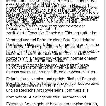
interkulturell anspruchsvolle Projekte zu führen, bei
Zusammenarbeit und schnelle
In jüngsten Mandaten hat der Interim Manager für
denen nachhaltiger Geschäftserfolg gewünscht wird.
Entscheidungsfindung. Mit diesem Kulturwandel
einen Technologie-Konzern nach der Übernahme die
Deshalb wird er vor allem als Chief Commercial
trägt er nachhaltig zum wirtschaftlichen Erfolg seiner
Post Merger Integration im Führungsteam gesichert.
Officer, für vergleichbare Positionen und als
Auftraggeber bei.
In einem weiteren Mandat transformierte der
Executive Coach mandatiert.
zertifizierte Executive Coach die Führungskultur im
Vorstand und bei Partnern eines Bau-Dienstleiters,
Der Interim Manager bringt umfangreiche praxisnahe
um die Marktführerposition zukünftig weiter zu
Führungserfahrung aus einem globalen Fortune-500-
sichern. Für ein Unternehmen im Maschinenbau
Konzern mit. Er agiert souverän auf internationalem
leitete er zuvor die internationale
Parkett – mit Vorständen und Geschäftsführern
Führungstransformation in Amerika und Asien.
ebenso wie mit Führungskräften der zweiten Ebene.
Er ist kulturell versiert und spricht fließend Deutsch,
Geschäftspartner schätzen seine ruhige, kooperative
Englisch, Spanisch und Portugiesisch.
und strategische Art sowie seine kommerzielle
Kompetenz. Als ausgebildeter Kaufmann und
Executive Coach geht er bewusst ergebnisorientiert,