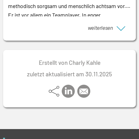
methodisch sorgsam und menschlich achtsam vor.
Er ist vor allem ein Teamplayer. In enger
Abstimmung mit Vorständen und Geschäftsführern
weiterlesen
sorgt er für tiefgreifende, mutige und methodische
Veränderungsprozesse. Seine interkulturelle
Erfahrung aus diversen Branchen und Unternehmen
setzt in der Regel neue Impulse bei seinen
Erstellt von Charly Kahle
Geschäftspartnern frei. Seine Geschäftspartner
zuletzt aktualisiert am 30.11.2025
schätzen besonders, dass er erheblich zur
langfristigen Verankerung von neuen Kompetenzen
beiträgt – und damit zu nachhaltigem Erfolg.