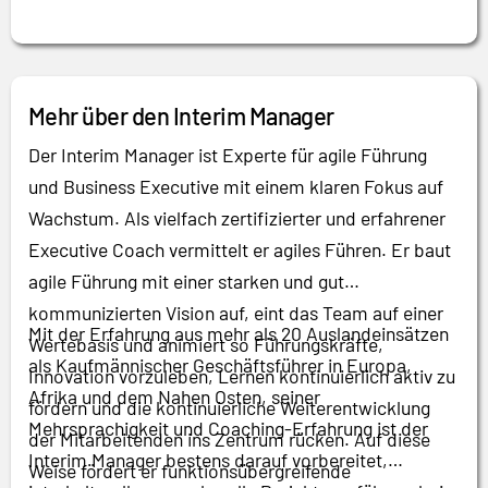
Mehr über den Interim Manager
Der Interim Manager ist Experte für agile Führung
und Business Executive mit einem klaren Fokus auf
Wachstum. Als vielfach zertifizierter und erfahrener
Executive Coach vermittelt er agiles Führen. Er baut
agile Führung mit einer starken und gut
kommunizierten Vision auf, eint das Team auf einer
Mit der Erfahrung aus mehr als 20 Auslandeinsätzen
Wertebasis und animiert so Führungskräfte,
als Kaufmännischer Geschäftsführer in Europa,
Innovation vorzuleben, Lernen kontinuierlich aktiv zu
Afrika und dem Nahen Osten, seiner
fördern und die kontinuierliche Weiterentwicklung
Mehrsprachigkeit und Coaching-Erfahrung ist der
der Mitarbeitenden ins Zentrum rücken. Auf diese
Interim Manager bestens darauf vorbereitet,
Weise fördert er funktionsübergreifende