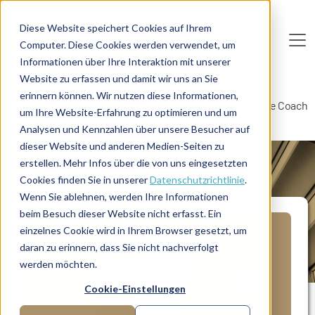
Direkt zum Inhalt
Diese Website speichert Cookies auf Ihrem
Computer. Diese Cookies werden verwendet, um
De
u
tsc
he
I
n
te
rim
AG
Informationen über Ihre Interaktion mit unserer
Website zu erfassen und damit wir uns an Sie
Home
Manager-Übersicht
erinnern können. Wir nutzen diese Informationen,
Interim Chief Commercial Officer (CCO) und Executive Coach
um Ihre Website-Erfahrung zu optimieren und um
mit Fokus auf Mittelstand
Analysen und Kennzahlen über unsere Besucher auf
dieser Website und anderen Medien-Seiten zu
erstellen. Mehr Infos über die von uns eingesetzten
MANAGERPROFIL
Cookies finden Sie in unserer
Datenschutzrichtlinie
.
Wenn Sie ablehnen, werden Ihre Informationen
beim Besuch dieser Website nicht erfasst. Ein
einzelnes Cookie wird in Ihrem Browser gesetzt, um
daran zu erinnern, dass Sie nicht nachverfolgt
werden möchten.
Cookie-Einstellungen