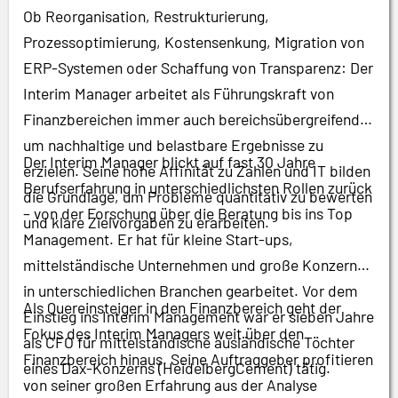
Ob Reorganisation, Restrukturierung,
Prozessoptimierung, Kostensenkung, Migration von
ERP-Systemen oder Schaffung von Transparenz: Der
Interim Manager arbeitet als Führungskraft von
Finanzbereichen immer auch bereichsübergreifend,
um nachhaltige und belastbare Ergebnisse zu
Der Interim Manager blickt auf fast 30 Jahre
erzielen. Seine hohe Affinität zu Zahlen und IT bilden
Berufserfahrung in unterschiedlichsten Rollen zurück
die Grundlage, um Probleme quantitativ zu bewerten
– von der Forschung über die Beratung bis ins Top
und klare Zielvorgaben zu erarbeiten.
Management. Er hat für kleine Start-ups,
mittelständische Unternehmen und große Konzerne
in unterschiedlichen Branchen gearbeitet. Vor dem
Als Quereinsteiger in den Finanzbereich geht der
Einstieg ins Interim Management war er sieben Jahre
Fokus des Interim Managers weit über den
als CFO für mittelständische ausländische Töchter
Finanzbereich hinaus. Seine Auftraggeber profitieren
eines Dax-Konzerns (HeidelbergCement) tätig.
von seiner großen Erfahrung aus der Analyse