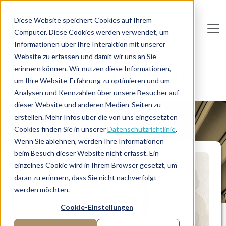
Direkt zum Inhalt
Diese Website speichert Cookies auf Ihrem
Computer. Diese Cookies werden verwendet, um
De
u
tsc
he
I
n
te
rim
AG
Informationen über Ihre Interaktion mit unserer
Website zu erfassen und damit wir uns an Sie
Home
Manager-Übersicht
erinnern können. Wir nutzen diese Informationen,
Generalist als CFO für schwierige Situationen und
um Ihre Website-Erfahrung zu optimieren und um
Veränderungen
Analysen und Kennzahlen über unsere Besucher auf
dieser Website und anderen Medien-Seiten zu
erstellen. Mehr Infos über die von uns eingesetzten
MANAGERPROFIL
Cookies finden Sie in unserer
Datenschutzrichtlinie
.
Wenn Sie ablehnen, werden Ihre Informationen
beim Besuch dieser Website nicht erfasst. Ein
einzelnes Cookie wird in Ihrem Browser gesetzt, um
daran zu erinnern, dass Sie nicht nachverfolgt
werden möchten.
Cookie-Einstellungen