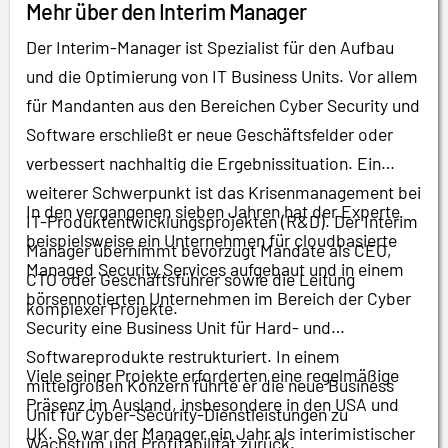
Mehr über den Interim Manager
Der Interim-Manager ist Spezialist für den Aufbau
und die Optimierung von IT Business Units. Vor allem
für Mandanten aus den Bereichen Cyber Security und
Software erschließt er neue Geschäftsfelder oder
verbessert nachhaltig die Ergebnissituation. Ein
weiterer Schwerpunkt ist das Krisenmanagement bei
In den vergangenen sieben Jahren hat der Experte
IT-Produktentwicklungsprojekten (R&D). Der Interim
beispielsweise ein Unternehmen für cloudbasierte
Manager übernimmt bevorzugt Mandate als CEO,
Managed Security Services aufgebaut und in einem
CTO oder Geschäftsführer sowie die Leitung
börsennotierten Unternehmen im Bereich der Cyber
komplexer Projekte.
Security eine Business Unit für Hard- und
Softwareprodukte restrukturiert. In einem
Viele seiner Projekte erforderten eine regelmäßige
mittelgroßen Konzern führte er die neue Business
Präsenz im Ausland, insbesondere in den USA und
Unit für Cyber-Security-Dienstleistungen zu
UK. So war der Manager ein Jahr als interimistischer
Wachstum und Profitabilität zurück.