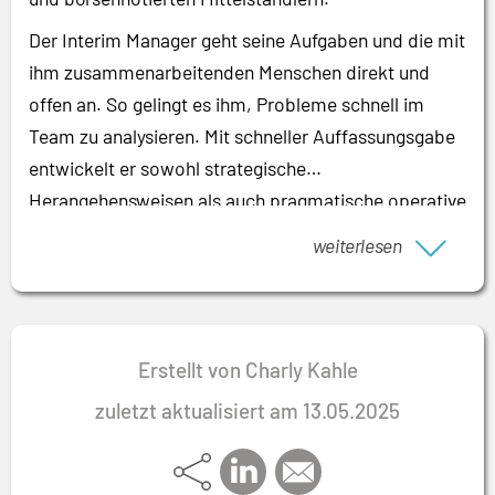
Der Interim Manager geht seine Aufgaben und die mit
ihm zusammenarbeitenden Menschen direkt und
offen an. So gelingt es ihm, Probleme schnell im
Team zu analysieren. Mit schneller Auffassungsgabe
entwickelt er sowohl strategische
Herangehensweisen als auch pragmatische operative
Lösungen, bei denen er gerne selbst zupackt. Er
weiterlesen
überzeugt Auftraggeber und Teams auch dadurch,
dass er Veränderungsprozesse mit Gespür für die
Handelnden begleitet, authentisch agiert und die
geforderten Werte vorlebt.
Erstellt von Charly Kahle
zuletzt aktualisiert am 13.05.2025