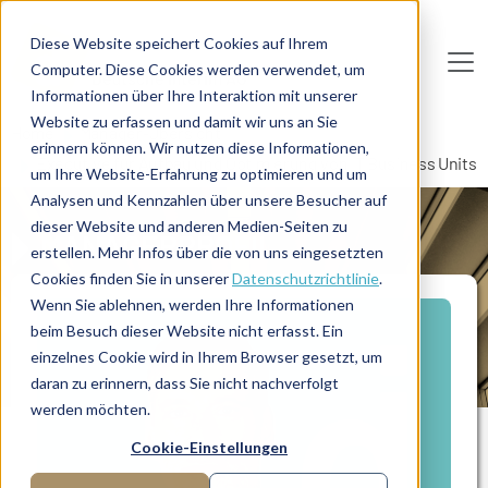
Direkt zum Inhalt
Diese Website speichert Cookies auf Ihrem
Computer. Diese Cookies werden verwendet, um
De
u
tsc
he
I
n
te
rim
AG
Informationen über Ihre Interaktion mit unserer
Website zu erfassen und damit wir uns an Sie
Home
Manager-Übersicht
erinnern können. Wir nutzen diese Informationen,
Executive für Aufbau und Optimierung von IT Business Units
um Ihre Website-Erfahrung zu optimieren und um
Analysen und Kennzahlen über unsere Besucher auf
dieser Website und anderen Medien-Seiten zu
MANAGERPROFIL
erstellen. Mehr Infos über die von uns eingesetzten
Cookies finden Sie in unserer
Datenschutzrichtlinie
.
Wenn Sie ablehnen, werden Ihre Informationen
beim Besuch dieser Website nicht erfasst. Ein
einzelnes Cookie wird in Ihrem Browser gesetzt, um
daran zu erinnern, dass Sie nicht nachverfolgt
werden möchten.
Cookie-Einstellungen