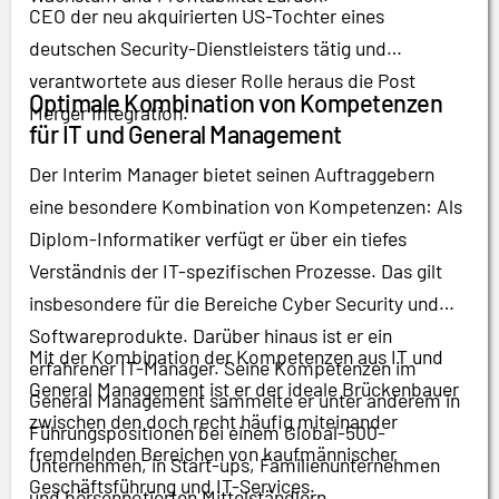
CEO der neu akquirierten US-Tochter eines
deutschen Security-Dienstleisters tätig und
verantwortete aus dieser Rolle heraus die Post
Optimale Kombination von Kompetenzen
Merger Integration.
für IT und General Management
Der Interim Manager bietet seinen Auftraggebern
eine besondere Kombination von Kompetenzen: Als
Diplom-Informatiker verfügt er über ein tiefes
Verständnis der IT-spezifischen Prozesse. Das gilt
insbesondere für die Bereiche Cyber Security und
Softwareprodukte. Darüber hinaus ist er ein
Mit der Kombination der Kompetenzen aus IT und
erfahrener IT-Manager. Seine Kompetenzen im
General Management ist er der ideale Brückenbauer
General Management sammelte er unter anderem in
zwischen den doch recht häufig miteinander
Führungspositionen bei einem Global-500-
fremdelnden Bereichen von kaufmännischer
Unternehmen, in Start-ups, Familienunternehmen
Geschäftsführung und IT-Services.
und börsennotierten Mittelständlern.